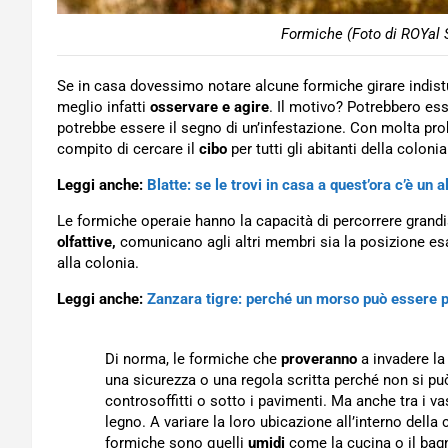
Formiche (Foto di ROYal 
Se in casa dovessimo notare alcune formiche girare indist
meglio infatti
osservare e agire
. Il motivo? Potrebbero es
potrebbe essere il segno di un’infestazione. Con molta prob
compito di cercare il
cibo
per tutti gli abitanti della colonia
Leggi anche:
Blatte: se le trovi in casa a quest’ora c’è un 
Le formiche operaie hanno la capacità di percorrere grandis
olfattive,
comunicano agli altri membri sia la posizione es
alla colonia.
Leggi anche:
Zanzara tigre: perché un morso può essere p
Di norma, le formiche che
proveranno
a invadere la
una sicurezza o una regola scritta perché non si pu
controsoffitti o sotto i pavimenti. Ma anche tra i vasi
legno. A variare la loro ubicazione all’interno della
formiche sono quelli
umidi
come la cucina o il bag