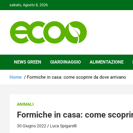
Skip
sabato, Agosto 8, 2026
to
content
Tutelare il nostro Pianeta è la nostra priorità
Ecoo.it
NEWS GREEN
GIARDINAGGIO
ALIMENTAZIONE
Home
Formiche in casa: come scoprire da dove arrivano
ANIMALI
Formiche in casa: come scoprir
30 Giugno 2022
Luca Spigarelli