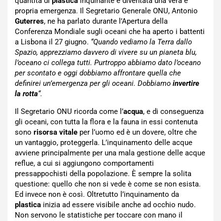
quantità di
plastica
inquinante è diventata una vera e
propria emergenza. Il Segretario Generale ONU, Antonio
Guterres
, ne ha parlato durante l’Apertura della
Conferenza Mondiale sugli oceani che ha aperto i battenti
a Lisbona il 27 giugno.
“Quando vediamo la Terra dallo
Spazio, apprezziamo davvero di vivere su un pianeta blu,
l’oceano ci collega tutti. Purtroppo abbiamo dato l’oceano
per scontato e oggi dobbiamo affrontare quella che
definirei un’emergenza per gli oceani. Dobbiamo
invertire
la rotta
“.
Il Segretario ONU ricorda come l’
acqua
, e di conseguenza
gli oceani, con tutta la flora e la fauna in essi contenuta
sono
risorsa vitale
per l’uomo ed è un dovere, oltre che
un vantaggio, proteggerla. L’inquinamento delle acque
avviene principalmente per una mala gestione delle acque
reflue, a cui si aggiungono comportamenti
pressappochisti della popolazione. È sempre la solita
questione: quello che non si vede è come se non esista.
Ed invece non è così. Oltretutto l’inquinamento da
plastica
inizia ad essere visibile anche ad occhio nudo.
Non servono le statistiche per toccare con mano il