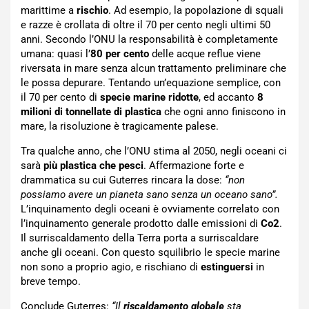
marittime a
rischio
. Ad esempio, la popolazione di squali
e razze è crollata di oltre il 70 per cento negli ultimi 50
anni. Secondo l’ONU la responsabilità è completamente
umana: quasi l’
80 per cento
delle acque reflue viene
riversata in mare senza alcun trattamento preliminare che
le possa depurare. Tentando un’equazione semplice, con
il 70 per cento di
specie marine ridotte
, ed accanto
8
milioni di tonnellate di plastica
che ogni anno finiscono in
mare, la risoluzione è tragicamente palese.
Tra qualche anno, che l’ONU stima al 2050, negli oceani ci
sarà
più plastica che pesci
. Affermazione forte e
drammatica su cui Guterres rincara la dose:
“non
possiamo avere un pianeta sano senza un oceano sano”.
L’inquinamento degli oceani è ovviamente correlato con
l’inquinamento generale prodotto dalle emissioni di
Co2
.
Il surriscaldamento della Terra porta a surriscaldare
anche gli oceani. Con questo squilibrio le specie marine
non sono a proprio agio, e rischiano di
estinguersi
in
breve tempo.
Conclude Guterres:
“Il
riscaldamento globale
sta