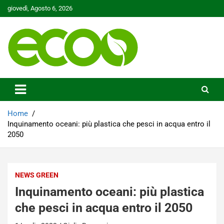
Skip
giovedì, Agosto 6, 2026
to
content
Tutelare il nostro Pianeta è la nostra priorità
Ecoo.it
Home
Inquinamento oceani: più plastica che pesci in acqua entro il
2050
NEWS GREEN
Inquinamento oceani: più plastica
che pesci in acqua entro il 2050