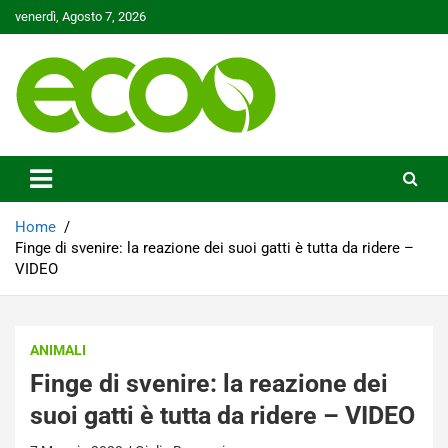
Skip
venerdì, Agosto 7, 2026
to
content
Tutelare il nostro Pianeta è la nostra priorità
Ecoo.it
Home
Finge di svenire: la reazione dei suoi gatti è tutta da ridere –
VIDEO
ANIMALI
Finge di svenire: la reazione dei
suoi gatti è tutta da ridere – VIDEO