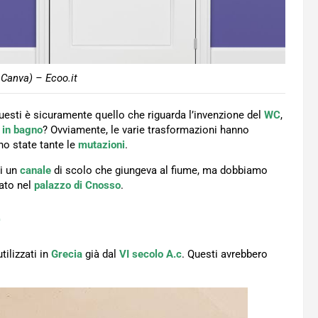
 Canva) – Ecoo.it
questi è sicuramente quello che riguarda l’invenzione del
WC
,
à in bagno
? Ovviamente, le varie trasformazioni hanno
no state tante le
mutazioni
.
i un
canale
di scolo che giungeva al fiume, ma dobbiamo
vato nel
palazzo di Cnosso
.
e
ilizzati in
Grecia
già dal
VI secolo A.c
. Questi avrebbero