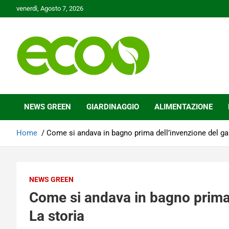
Skip
venerdì, Agosto 7, 2026
to
content
Tutelare il nostro Pianeta è la nostra priorità
Ecoo.it
NEWS GREEN
GIARDINAGGIO
ALIMENTAZIONE
Home
Come si andava in bagno prima dell’invenzione del ga
NEWS GREEN
Come si andava in bagno prima 
La storia