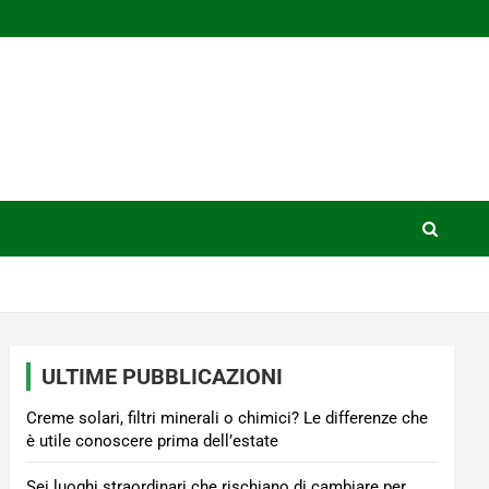
ULTIME PUBBLICAZIONI
Creme solari, filtri minerali o chimici? Le differenze che
è utile conoscere prima dell’estate
Sei luoghi straordinari che rischiano di cambiare per