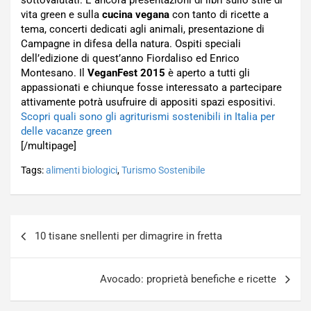
sottovalutati. E ancora presentazioni di libri sullo stile di
vita green e sulla
cucina vegana
con tanto di ricette a
tema, concerti dedicati agli animali, presentazione di
Campagne in difesa della natura. Ospiti speciali
dell’edizione di quest’anno Fiordaliso ed Enrico
Montesano. Il
VeganFest 2015
è aperto a tutti gli
appassionati e chiunque fosse interessato a partecipare
attivamente potrà usufruire di appositi spazi espositivi.
Scopri quali sono gli agriturismi sostenibili in Italia per
delle vacanze green
[/multipage]
Tags:
alimenti biologici
,
Turismo Sostenibile
Navigazione
10 tisane snellenti per dimagrire in fretta
articoli
Avocado: proprietà benefiche e ricette