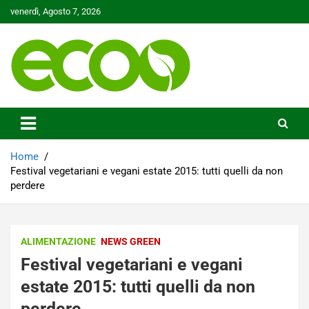
Skip
venerdì, Agosto 7, 2026
to
content
Tutelare il nostro Pianeta è la nostra priorità
Ecoo.it
Home
Festival vegetariani e vegani estate 2015: tutti quelli da non
perdere
ALIMENTAZIONE
NEWS GREEN
Festival vegetariani e vegani
estate 2015: tutti quelli da non
perdere