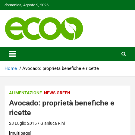
Skip
domenica, Agosto 9, 2026
to
content
Tutelare il nostro Pianeta è la nostra priorità
Ecoo.it
Home
Avocado: proprietà benefiche e ricette
ALIMENTAZIONE
NEWS GREEN
Avocado: proprietà benefiche e
ricette
28 Luglio 2015
Gianluca Rini
[multipage]