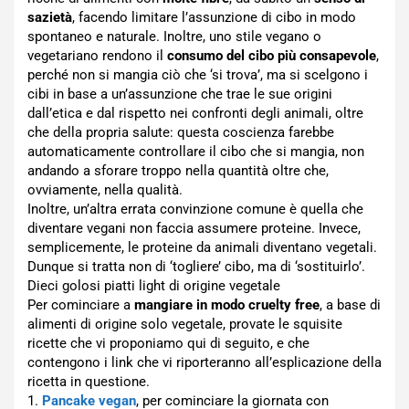
sazietà
, facendo limitare l’assunzione di cibo in modo
spontaneo e naturale. Inoltre, uno stile vegano o
vegetariano rendono il
consumo del cibo più consapevole
,
perché non si mangia ciò che ‘si trova’, ma si scelgono i
cibi in base a un’assunzione che trae le sue origini
dall’etica e dal rispetto nei confronti degli animali, oltre
che della propria salute: questa coscienza farebbe
automaticamente controllare il cibo che si mangia, non
andando a sforare troppo nella quantità oltre che,
ovviamente, nella qualità.
Inoltre, un’altra errata convinzione comune è quella che
diventare vegani non faccia assumere proteine. Invece,
semplicemente, le proteine da animali diventano vegetali.
Dunque si tratta non di ‘togliere’ cibo, ma di ‘sostituirlo’.
Dieci golosi piatti light di origine vegetale
Per cominciare a
mangiare in modo cruelty free
, a base di
alimenti di origine solo vegetale, provate le squisite
ricette che vi proponiamo qui di seguito, e che
contengono i link che vi riporteranno all’esplicazione della
ricetta in questione.
1.
Pancake vegan
, per cominciare la giornata con