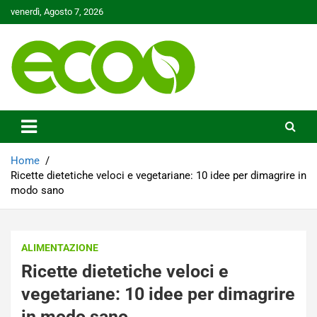
Skip
venerdì, Agosto 7, 2026
to
content
Tutelare il nostro Pianeta è la nostra priorità
Ecoo.it
Home
Ricette dietetiche veloci e vegetariane: 10 idee per dimagrire in
modo sano
ALIMENTAZIONE
Ricette dietetiche veloci e
vegetariane: 10 idee per dimagrire
in modo sano