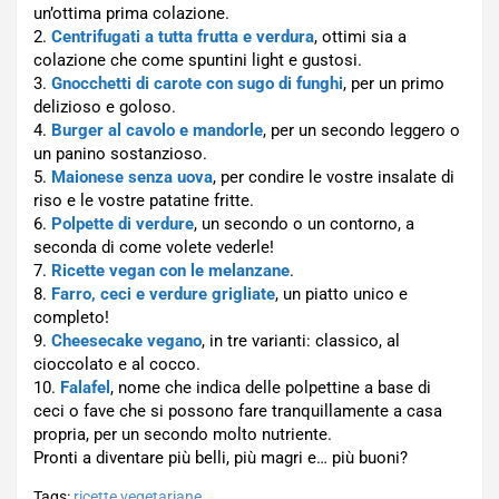
un’ottima prima colazione.
2.
Centrifugati a tutta frutta e verdura
, ottimi sia a
colazione che come spuntini light e gustosi.
3.
Gnocchetti di carote con sugo di funghi
, per un primo
delizioso e goloso.
4.
Burger al cavolo e mandorle
, per un secondo leggero o
un panino sostanzioso.
5.
Maionese senza uova
, per condire le vostre insalate di
riso e le vostre patatine fritte.
6.
Polpette di verdure
, un secondo o un contorno, a
seconda di come volete vederle!
7.
Ricette vegan con le melanzane
.
8.
Farro, ceci e verdure grigliate
, un piatto unico e
completo!
9.
Cheesecake vegano
, in tre varianti: classico, al
cioccolato e al cocco.
10.
Falafel
, nome che indica delle polpettine a base di
ceci o fave che si possono fare tranquillamente a casa
propria, per un secondo molto nutriente.
Pronti a diventare più belli, più magri e… più buoni?
Tags:
ricette vegetariane