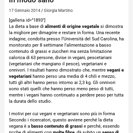
17 Gennaio 2014
Giorgia Martino
[galleria id=”1893″]
La dieta a base di
alimenti di origine vegetale
si dimostra
la migliore per dimagrire e restare in forma. Una recente
indagine, condotta presso l’Università del Sud Carolina, ha
monitorato per 8 settimane l’alimentazione a basso
contenuto di grassi e zuccheri ma senza limitazione
calorica di 63 persone, divise in vegani, pescetariani
(vegetariani che mangiano il pesce), vegetariani e
onnivori. I risultati hanno dimostrato che, mentre
vegani e
vegetariani
hanno perso una media di 4 chili e mezzo,
tutti gli altri hanno perso intorno ai 2,3 kg. Gli onnivori
sono stati quelli che hanno perso meno peso di tutti,
mentre i vegani hanno continuato a perdere peso per tutta
la durata dello studio.
I motivi per cui vegani e vegetariani sono più in forma
Secondo i ricercatori, questo avviene perché la dieta
vegana è a
basso contenuto di grassi
e perché, essendo
ricche di alimenti con
molte fibre
, dà subito un
senso di