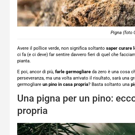
Pigna (foto 
Avere il pollice verde, non significa soltanto
saper curare l
ci fa (e ci deve) far sentire davvero fieri di quel che facc
pianta.
E poi, ancor di più,
farle germogliare
da zero è una cosa che
perseveranza, ma una volta arrivato il risultato, sarà una 
germogliare
un pino in casa propria
? Basta soltanto una
p
Una pigna per un pino: ecc
propria