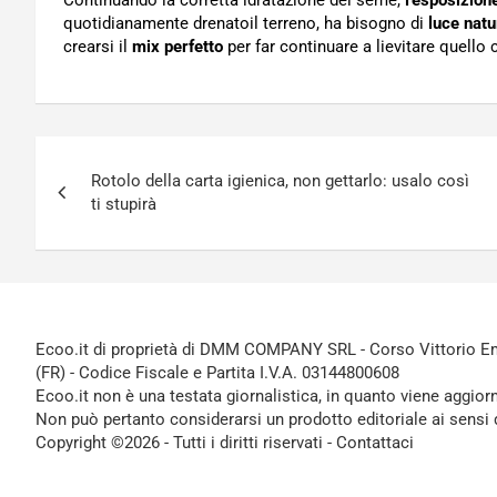
Continuando la corretta idratazione del seme,
l’esposizion
quotidianamente drenatoil terreno, ha bisogno di
luce natu
crearsi il
mix perfetto
per far continuare a lievitare quello 
Navigazione
Rotolo della carta igienica, non gettarlo: usalo così
articoli
ti stupirà
Ecoo.it di proprietà di DMM COMPANY SRL - Corso Vittorio Ema
(FR) - Codice Fiscale e Partita I.V.A. 03144800608
Ecoo.it non è una testata giornalistica, in quanto viene aggior
Non può pertanto considerarsi un prodotto editoriale ai sensi 
Copyright ©2026 - Tutti i diritti riservati -
Contattaci