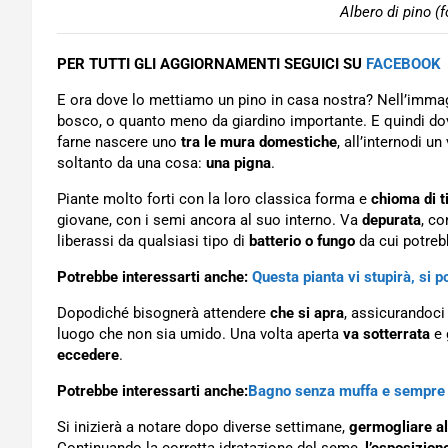
Albero di pino (
PER TUTTI GLI AGGIORNAMENTI SEGUICI SU
FACEBOOK
E ora dove lo mettiamo un pino in casa nostra? Nell’immagi
bosco, o quanto meno da giardino importante. E quindi dov
farne nascere uno
tra le mura domestiche
, all’internodi u
soltanto da una cosa:
una pigna
.
Piante molto forti con la loro classica forma e
chioma di t
giovane, con i semi ancora al suo interno. Va
depurata
, co
liberassi da qualsiasi tipo di
batterio o fungo
da cui potreb
Potrebbe interessarti anche:
Questa pianta vi stupirà, si p
Dopodiché bisognerà attendere
che si apra
, assicurandoci 
luogo che non sia umido. Una volta aperta
va sotterrata
e 
eccedere
.
Potrebbe interessarti anche:
Bagno senza muffa e sempre 
Si inizierà a notare dopo diverse settimane,
germogliare al