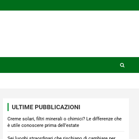
ULTIME PUBBLICAZIONI
Creme solari, filtri minerali o chimici? Le differenze che
è utile conoscere prima dell’estate
Sei luoghi straordinari che rischiano di cambiare per