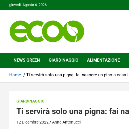
Skip
giovedì, Agosto 6, 2026
to
content
Tutelare il nostro Pianeta è la nostra priorità
Ecoo.it
NEWS GREEN
GIARDINAGGIO
ALIMENTAZIONE
Home
Ti servirà solo una pigna: fai nascere un pino a casa 
GIARDINAGGIO
Ti servirà solo una pigna: fai 
12 Dicembre 2022
Anna Antonucci