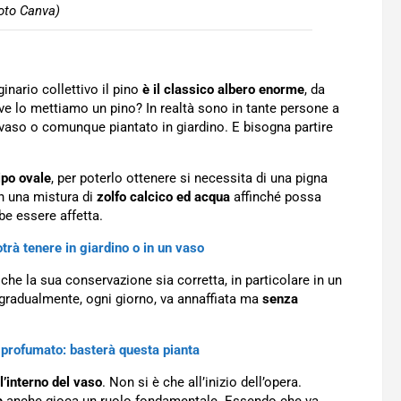
foto Canva)
nario collettivo il pino
è il classico albero enorme
, da
e lo mettiamo un pino? In realtà sono in tante persone a
n vaso o comunque piantato in giardino. E bisogna partire
ipo ovale
, per poterlo ottenere si necessita di una pigna
n una mistura di
zolfo calcico ed acqua
affinché possa
be essere affetta.
otrà tenere in giardino o in un vaso
che la sua conservazione sia corretta, in particolare in un
gradualmente, ogni giorno, va annaffiata ma
senza
profumato: basterà questa pianta
l’interno del vaso
. Non si è che all’inizio dell’opera.