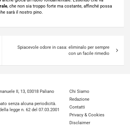
e
anche gioca un ruolo fondamentale. Essendo che va
rale
, che non sia troppo forte ma costante, affinché possa
che sarà il nostro pino.
Spiacevole odore in casa: eliminalo per sempre
con un facile rimedio
nuele II, 13, 03018 Paliano
Chi Siamo
Redazione
nato senza alcuna periodicità.
Contatti
della legge n. 62 del 07.03.2001
Privacy & Cookies
Disclaimer