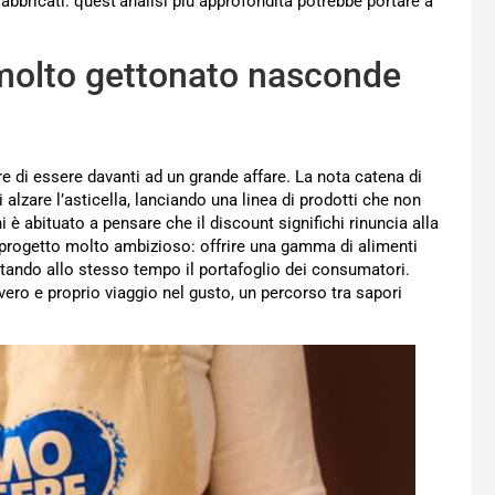
abbricati: quest’analisi più approfondita potrebbe portare a
 molto gettonato nasconde
e di essere davanti ad un grande affare. La nota catena di
i alzare l’asticella, lanciando una linea di prodotti che non
 è abituato a pensare che il discount significhi rinuncia alla
n progetto molto ambizioso: offrire una gamma di alimenti
ettando allo stesso tempo il portafoglio dei consumatori.
ero e proprio viaggio nel gusto, un percorso tra sapori