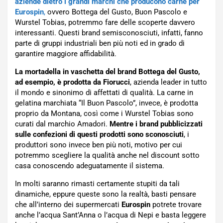
aziende dietro i grandi marchi che producono carne per
Eurospin
,
ovvero Bottega del Gusto, Buon Pascolo e
Wurstel Tobias, potremmo fare delle scoperte davvero
interessanti. Questi brand semisconosciuti, infatti, fanno
parte di gruppi industriali ben più noti ed in grado di
garantire maggiore affidabilità.
La mortadella in vaschetta del brand Bottega del Gusto,
ad esempio, è prodotta da Fiorucci
, azienda leader in tutto
il mondo e sinonimo di affettati di qualità. La carne in
gelatina marchiata “Il Buon Pascolo”, invece, è prodotta
proprio da Montana, così come i Wurstel Tobias sono
curati dal marchio Amadori.
Mentre i brand pubblicizzati
sulle confezioni di questi prodotti sono sconosciuti
, i
produttori sono invece ben più noti, motivo per cui
potremmo scegliere la qualità anche nel discount sotto
casa conoscendo adeguatamente il sistema.
In molti saranno rimasti certamente stupiti da tali
dinamiche, eppure queste sono la realtà, basti pensare
che all’interno dei supermercati
Eurospin
potrete trovare
anche l’acqua Sant’Anna o l’acqua di Nepi e basta leggere