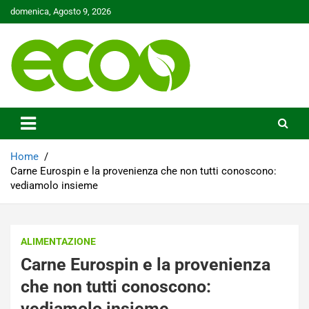
Skip
domenica, Agosto 9, 2026
to
content
Tutelare il nostro Pianeta è la nostra priorità
Ecoo.it
Home
Carne Eurospin e la provenienza che non tutti conoscono:
vediamolo insieme
ALIMENTAZIONE
Carne Eurospin e la provenienza
che non tutti conoscono:
vediamolo insieme