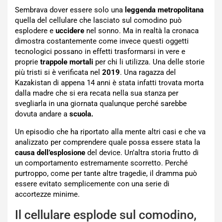
Sembrava dover essere solo una
leggenda metropolitana
quella del cellulare che lasciato sul comodino può
esplodere e
uccidere
nel sonno. Ma in realtà la cronaca
dimostra costantemente come invece questi oggetti
tecnologici possano in effetti trasformarsi in vere e
proprie
trappole mortali
per chi li utilizza. Una delle storie
più tristi si è verificata nel
2019
. Una ragazza del
Kazakistan di appena 14 anni è stata infatti trovata morta
dalla madre che si era recata nella sua stanza per
svegliarla in una giornata qualunque perché sarebbe
dovuta andare a
scuola.
Un episodio che ha riportato alla mente altri casi e che va
analizzato per comprendere quale possa essere stata la
causa dell’esplosione
del device. Un’altra storia frutto di
un comportamento estremamente scorretto. Perché
purtroppo, come per tante altre tragedie, il dramma può
essere evitato semplicemente con una serie di
accortezze minime.
Il cellulare esplode sul comodino,