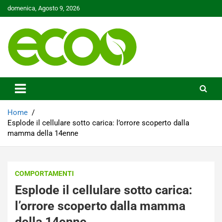
Skip
domenica, Agosto 9, 2026
to
content
Tutelare il nostro Pianeta è la nostra priorità
Ecoo.it
Home
Esplode il cellulare sotto carica: l’orrore scoperto dalla
mamma della 14enne
COMPORTAMENTI
Esplode il cellulare sotto carica:
l’orrore scoperto dalla mamma
della 14enne