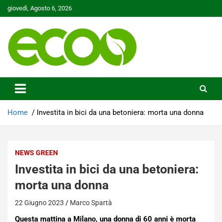
Skip
giovedì, Agosto 6, 2026
to
content
Tutelare il nostro Pianeta è la nostra priorità
Ecoo.it
Home
Investita in bici da una betoniera: morta una donna
NEWS GREEN
Investita in bici da una betoniera:
morta una donna
22 Giugno 2023
Marco Spartà
Questa mattina a Milano, una donna di 60 anni è morta