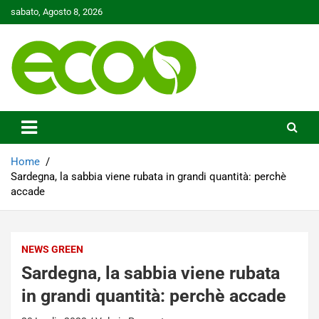
Skip
sabato, Agosto 8, 2026
to
content
Tutelare il nostro Pianeta è la nostra priorità
Ecoo.it
Home
Sardegna, la sabbia viene rubata in grandi quantità: perchè
accade
NEWS GREEN
Sardegna, la sabbia viene rubata
in grandi quantità: perchè accade