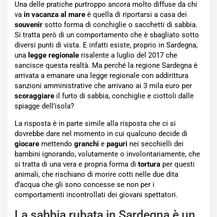
Una delle pratiche purtroppo ancora molto diffuse da chi
va
in vacanza al mare
è quella di riportarsi a casa dei
souvenir
sotto forma di conchiglie o sacchetti di sabbia.
Si tratta però di un comportamento che è sbagliato sotto
diversi punti di vista. E infatti esiste, proprio in Sardegna,
una
legge regionale
risalente a luglio del 2017 che
sancisce questa realtà. Ma perché la regione Sardegna è
arrivata a emanare una legge regionale con addirittura
sanzioni amministrative che arrivano ai 3 mila euro per
scoraggiare
il furto di sabbia, conchiglie e ciottoli dalle
spiagge dell’isola?
La risposta è in parte simile alla risposta che ci si
dovrebbe dare nel momento in cui qualcuno decide di
giocare
mettendo
granchi
e
paguri
nei secchielli dei
bambini ignorando, volutamente o involontariamente, che
si tratta di una vera e propria forma di
tortura
per questi
animali, che rischiano di morire cotti nelle due dita
d’acqua che gli sono concesse se non per i
comportamenti incontrollati dei giovani spettatori.
La sabbia rubata in Sardegna è un