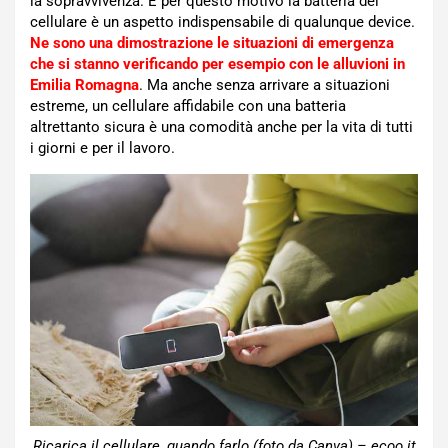
la sopravvivenza. E per questo motivo la batteria del
cellulare è un aspetto indispensabile di qualunque device.
Ne sono una dimostrazione le situazioni di emergenza
che si stanno verificando per esempio con le alluvioni in
Emilia Romagna
. Ma anche senza arrivare a situazioni
estreme, un cellulare affidabile con una batteria
altrettanto sicura è una comodità anche per la vita di tutti
i giorni e per il lavoro.
Ricarica il cellulare, quando farlo (foto da Canva) – ecoo.it