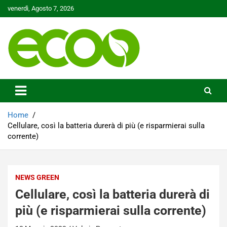
Skip
venerdì, Agosto 7, 2026
to
content
Tutelare il nostro Pianeta è la nostra priorità
Ecoo.it
Home
Cellulare, così la batteria durerà di più (e risparmierai sulla
corrente)
NEWS GREEN
Cellulare, così la batteria durerà di
più (e risparmierai sulla corrente)