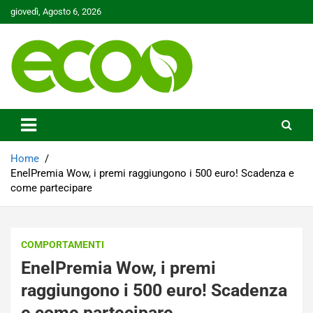
Skip
giovedì, Agosto 6, 2026
to
content
Tutelare il nostro Pianeta è la nostra priorità
Ecoo.it
Home
EnelPremia Wow, i premi raggiungono i 500 euro! Scadenza e
come partecipare
COMPORTAMENTI
EnelPremia Wow, i premi
raggiungono i 500 euro! Scadenza
e come partecipare