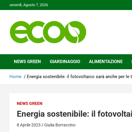
Skip
venerdì, Agosto 7, 2026
to
content
Tutelare il nostro Pianeta è la nostra priorità
Ecoo.it
NEWS GREEN
GIARDINAGGIO
ALIMENTAZIONE
Home
Energia sostenibile: il fotovoltaico sarà anche per le 
NEWS GREEN
Energia sostenibile: il fotovolt
8 Aprile 2023
Giulia Borraccino