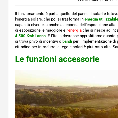
Fotovoltaico (Foto da P
Il funzionamento è pari a quello dei pannelli solari e fotov
l’energia solare, che poi si trasforma in
energia utilizzabil
capacità diverse, a anche a seconda dell’esposizione alla l
di esposizione, e maggiore è l’
energia
che si riesce ad i
4.500 Kwh l’anno
. E l’Italia dovrebbe approfittarne quanto
si trova privo di incentivi o
bandi
per l’implementazione di p
cittadino per introdurre le tegole solari è piuttosto alta. 
Le funzioni accessorie