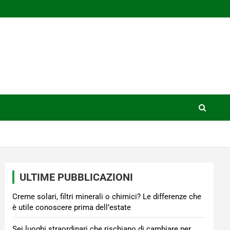
ULTIME PUBBLICAZIONI
Creme solari, filtri minerali o chimici? Le differenze che
è utile conoscere prima dell’estate
Sei luoghi straordinari che rischiano di cambiare per