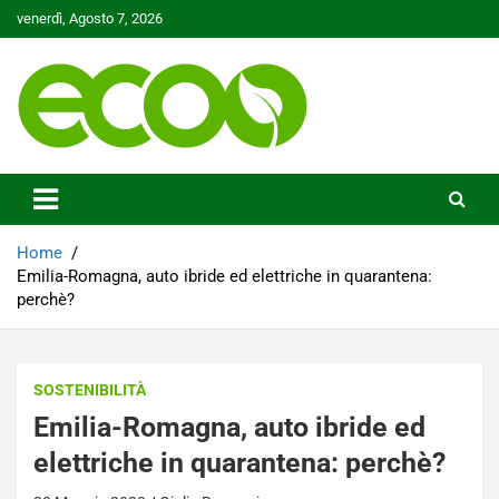
Skip
venerdì, Agosto 7, 2026
to
content
Tutelare il nostro Pianeta è la nostra priorità
Ecoo.it
Home
Emilia-Romagna, auto ibride ed elettriche in quarantena:
perchè?
SOSTENIBILITÀ
Emilia-Romagna, auto ibride ed
elettriche in quarantena: perchè?