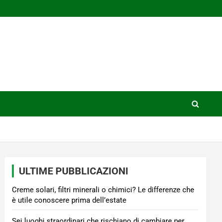
ULTIME PUBBLICAZIONI
Creme solari, filtri minerali o chimici? Le differenze che
è utile conoscere prima dell’estate
Sei luoghi straordinari che rischiano di cambiare per