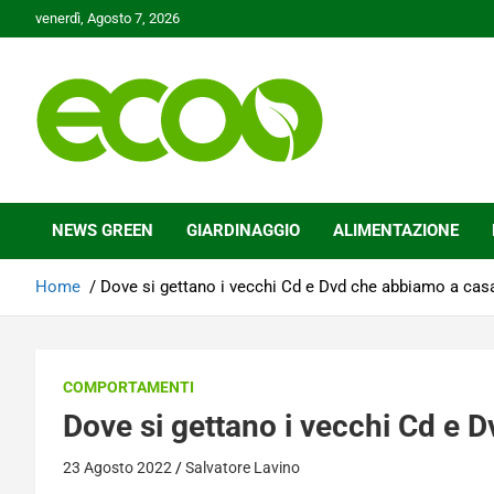
Skip
venerdì, Agosto 7, 2026
to
content
Tutelare il nostro Pianeta è la nostra priorità
Ecoo.it
NEWS GREEN
GIARDINAGGIO
ALIMENTAZIONE
Home
Dove si gettano i vecchi Cd e Dvd che abbiamo a cas
COMPORTAMENTI
Dove si gettano i vecchi Cd e 
23 Agosto 2022
Salvatore Lavino