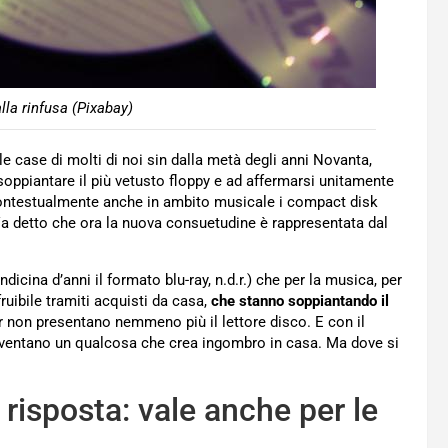
lla rinfusa (Pixabay)
e case di molti di noi sin dalla metà degli anni Novanta,
a soppiantare il più vetusto floppy e ad affermarsi unitamente
 contestualmente anche in ambito musicale i compact disk
a detto che ora la nuova consuetudine è rappresentata dal
icina d’anni il formato blu-ray, n.d.r.) che per la musica, per
ruibile tramiti acquisti da casa,
che stanno soppiantando il
r non presentano nemmeno più il lettore disco. E con il
 diventano un qualcosa che crea ingombro in casa. Ma dove si
 risposta: vale anche per le