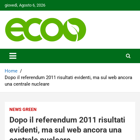
Skip
giovedì, Agosto 6, 2026
to
content
Tutelare il nostro Pianeta è la nostra priorità
Ecoo.it
Home
Dopo il referendum 2011 risultati evidenti, ma sul web ancora
una centrale nucleare
NEWS GREEN
Dopo il referendum 2011 risultati
evidenti, ma sul web ancora una
centrale nucleare