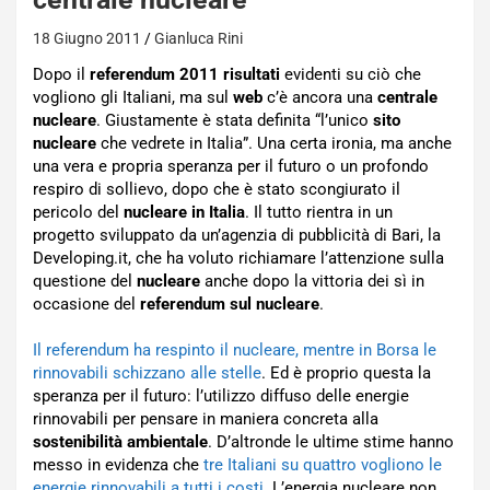
18 Giugno 2011
Gianluca Rini
Dopo il
referendum 2011 risultati
evidenti su ciò che
vogliono gli Italiani, ma sul
web
c’è ancora una
centrale
nucleare
. Giustamente è stata definita “l’unico
sito
nucleare
che vedrete in Italia”. Una certa ironia, ma anche
una vera e propria speranza per il futuro o un profondo
respiro di sollievo, dopo che è stato scongiurato il
pericolo del
nucleare in Italia
. Il tutto rientra in un
progetto sviluppato da un’agenzia di pubblicità di Bari, la
Developing.it, che ha voluto richiamare l’attenzione sulla
questione del
nucleare
anche dopo la vittoria dei sì in
occasione del
referendum sul nucleare
.
Il referendum ha respinto il nucleare, mentre in Borsa le
rinnovabili schizzano alle stelle
. Ed è proprio questa la
speranza per il futuro: l’utilizzo diffuso delle energie
rinnovabili per pensare in maniera concreta alla
sostenibilità ambientale
. D’altronde le ultime stime hanno
messo in evidenza che
tre Italiani su quattro vogliono le
energie rinnovabili a tutti i costi
. L’energia nucleare non