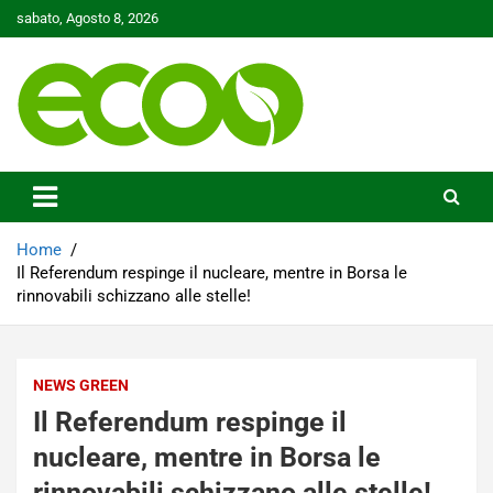
Skip
sabato, Agosto 8, 2026
to
content
Tutelare il nostro Pianeta è la nostra priorità
Ecoo.it
Home
Il Referendum respinge il nucleare, mentre in Borsa le
rinnovabili schizzano alle stelle!
NEWS GREEN
Il Referendum respinge il
nucleare, mentre in Borsa le
rinnovabili schizzano alle stelle!