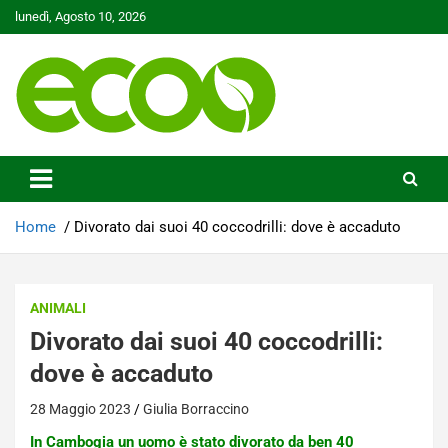
Skip
lunedì, Agosto 10, 2026
to
content
Tutelare il nostro Pianeta è la nostra priorità
Ecoo.it
Home
Divorato dai suoi 40 coccodrilli: dove è accaduto
ANIMALI
Divorato dai suoi 40 coccodrilli:
dove è accaduto
28 Maggio 2023
Giulia Borraccino
In Cambogia un uomo è stato divorato da ben 40