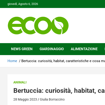
Skip
giovedì, Agosto 6, 2026
to
content
Tutelare il nostro Pianeta è la nostra priorità
Ecoo.it
NEWS GREEN
GIARDINAGGIO
ALIMENTAZIONE
Home
Bertuccia: curiosità, habitat, caratteristiche e cosa m
ANIMALI
Bertuccia: curiosità, habitat, c
28 Maggio 2023
Giulia Borraccino