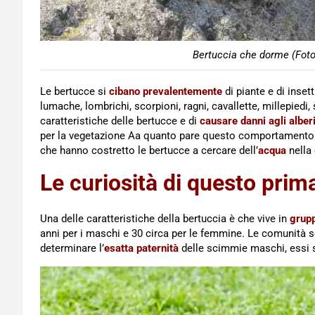
Bertuccia che dorme (Foto
Le bertucce si
cibano prevalentemente
di piante e di insetti
lumache, lombrichi, scorpioni, ragni, cavallette, millepiedi, 
caratteristiche delle bertucce e di
causare danni agli alber
per la vegetazione Aa quanto pare questo comportamento 
che hanno costretto le bertucce a cercare dell’
acqua
nella
Le curiosità di questo prim
Una delle caratteristiche della bertuccia è che vive in
grupp
anni per i maschi e 30 circa per le femmine. Le comunità 
determinare l’
esatta paternità
delle scimmie maschi, essi si