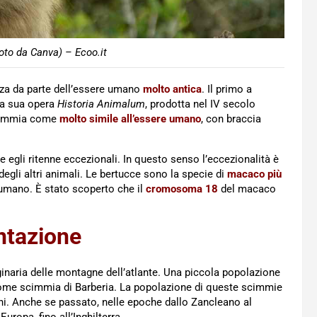
oto da Canva) – Ecoo.it
za da parte dell’essere umano
molto antica
. Il primo a
lla sua opera
Historia Animalum
, prodotta nel IV secolo
 scimmia come
molto simile all’essere umano
, con braccia
he egli ritenne eccezionali. In questo senso l’eccezionalità è
di degli altri animali. Le bertucce sono la specie di
macaco più
e umano. È stato scoperto che il
cromosoma 18
del macaco
ntazione
riginaria delle montagne dell’atlante. Una piccola popolazione
come scimmia di Barberia. La popolazione di queste scimmie
mani. Anche se passato, nelle epoche dallo Zancleano al