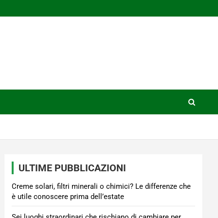
ULTIME PUBBLICAZIONI
Creme solari, filtri minerali o chimici? Le differenze che
è utile conoscere prima dell’estate
Sei luoghi straordinari che rischiano di cambiare per