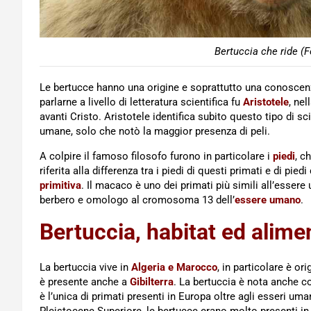
Bertuccia che ride (F
Le bertucce hanno una origine e soprattutto una conoscen
parlarne a livello di letteratura scientifica fu
Aristotele
, ne
avanti Cristo. Aristotele identifica subito questo tipo di
umane, solo che notò la maggior presenza di peli.
A colpire il famoso filosofo furono in particolare i
piedi
, c
riferita alla differenza tra i piedi di questi primati e di pie
primitiva
. Il macaco è uno dei primati più simili all’esser
berbero e omologo al cromosoma 13 dell’
essere umano
.
Bertuccia, habitat ed alime
La bertuccia vive in
Algeria e Marocco
, in particolare è o
è presente anche a
Gibilterra
. La bertuccia è nota anche 
è l’unica di primati presenti in Europa oltre agli esseri u