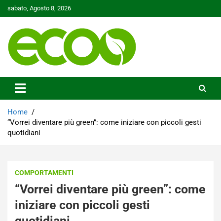
Skip
sabato, Agosto 8, 2026
to
content
Tutelare il nostro Pianeta è la nostra priorità
Ecoo.it
Home
“Vorrei diventare più green”: come iniziare con piccoli gesti
quotidiani
COMPORTAMENTI
“Vorrei diventare più green”: come
iniziare con piccoli gesti
quotidiani