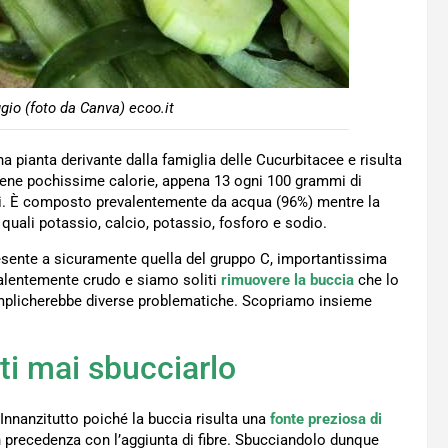
gio (foto da Canva) ecoo.it
a pianta derivante dalla famiglia delle Cucurbitacee e risulta
ntiene pochissime calorie, appena 13 ogni 100 grammi di
ti. È composto prevalentemente da acqua (96%) mentre la
 quali potassio, calcio, potassio, fosforo e sodio.
presente a sicuramente quella del gruppo C, importantissima
evalentemente crudo e siamo soliti
rimuovere la buccia
che lo
 implicherebbe diverse problematiche. Scopriamo insieme
ti mai sbucciarlo
nnanzitutto poiché la buccia risulta una
fonte preziosa di
 precedenza con l’aggiunta di fibre. Sbucciandolo dunque