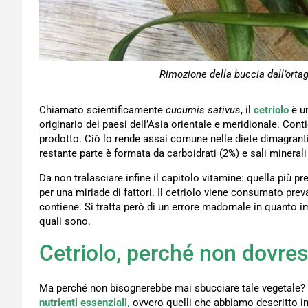
Rimozione della buccia dall’ortag
Chiamato scientificamente
cucumis
sativus
, il
cetriolo
è un
originario dei paesi dell’Asia orientale e meridionale. Co
prodotto. Ciò lo rende assai comune nelle diete dimagran
restante parte è formata da carboidrati (2%) e sali minerali
Da non tralasciare infine il capitolo vitamine: quella più 
per una miriade di fattori. Il cetriolo viene consumato pr
contiene. Si tratta però di un errore madornale in quanto
quali sono.
Cetriolo, perché non dovres
Ma perché non bisognerebbe mai sbucciare tale vegetale? I
nutrienti essenziali,
ovvero quelli che abbiamo descritto in