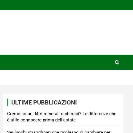
ULTIME PUBBLICAZIONI
Creme solari, filtri minerali o chimici? Le differenze che
è utile conoscere prima dell’estate
Sei luoghi straordinari che rischiano di cambiare per