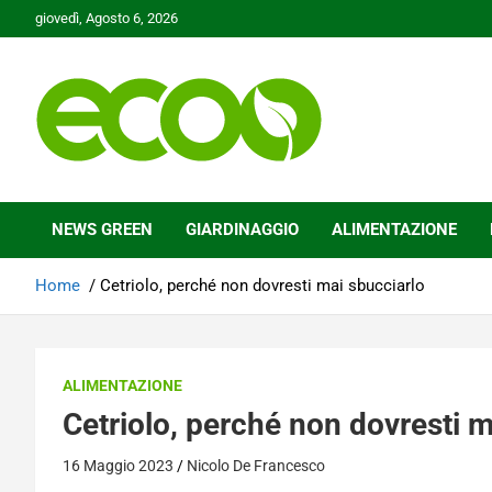
Skip
giovedì, Agosto 6, 2026
to
content
Tutelare il nostro Pianeta è la nostra priorità
Ecoo.it
NEWS GREEN
GIARDINAGGIO
ALIMENTAZIONE
Home
Cetriolo, perché non dovresti mai sbucciarlo
ALIMENTAZIONE
Cetriolo, perché non dovresti m
16 Maggio 2023
Nicolo De Francesco