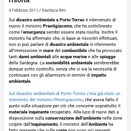
4 Febbraio 2011
Gianluca Rini
Sul
disastro ambientale a Porto Torres
è intervenuto di
nuovo il ministro
Prestigiacomo
, che ha sottolineato
come l’
emergenza
sembri essere stata risolta. Inoltre il
ministro ha affermato che, in base ai riscontri effettuati,
non si può parlare di
disastro ambientale
in riferimento
all’immissione in
mare
del
combustibile
che ha provocato
tanti
danni ambientali
alle
acque marine
e alle
spiagge
della Sardegna. La
sostenibilità ambientale
sembrerebbe
dunque sotto controllo, senza che ci sia la necessità di
continuare con gli allarmismi in termini di
impatto
ambientale
.
Sul disastro ambientale di Porto Torres c’era già stato un
intervento del ministro Prestigiacomo
, che aveva fatto il
punto sulla situazione per ciò che concerne soprattutto il
materiale inquinante
recuperato. Alla luce di nuovi dati a
disposizione sulla
conservazione dell’ambiente
nelle zone
colpite dall’
inquinamento
, il ministro dell’
Ambiente
ha
fatto presente che sulle
coste
non sono più presenti