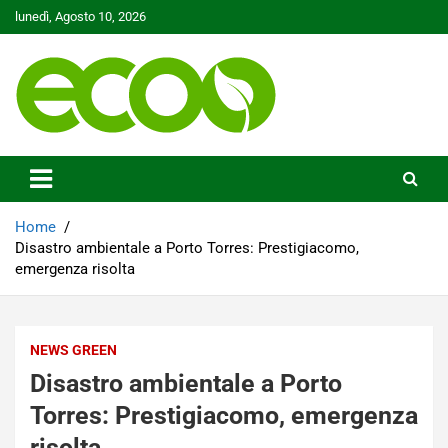
Skip
lunedì, Agosto 10, 2026
to
content
Tutelare il nostro Pianeta è la nostra priorità
Ecoo.it
Home
Disastro ambientale a Porto Torres: Prestigiacomo,
emergenza risolta
NEWS GREEN
Disastro ambientale a Porto
Torres: Prestigiacomo, emergenza
risolta