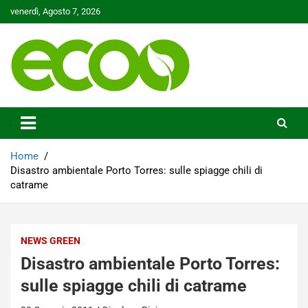
Skip
venerdì, Agosto 7, 2026
to
content
Tutelare il nostro Pianeta è la nostra priorità
Ecoo.it
Home
Disastro ambientale Porto Torres: sulle spiagge chili di
catrame
NEWS GREEN
Disastro ambientale Porto Torres:
sulle spiagge chili di catrame