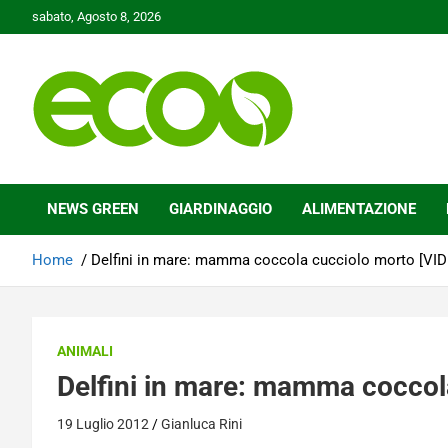
Skip
sabato, Agosto 8, 2026
to
content
Tutelare il nostro Pianeta è la nostra priorità
Ecoo.it
NEWS GREEN
GIARDINAGGIO
ALIMENTAZIONE
Home
Delfini in mare: mamma coccola cucciolo morto [VI
ANIMALI
Delfini in mare: mamma coccol
19 Luglio 2012
Gianluca Rini