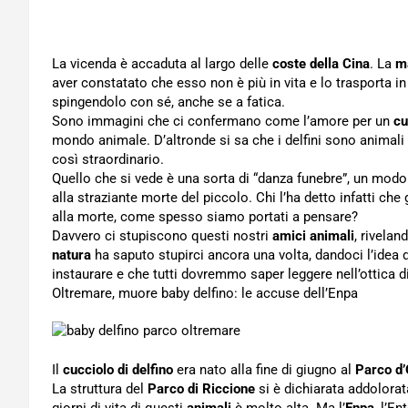
La vicenda è accaduta al largo delle
coste della Cina
. La
m
aver constatato che esso non è più in vita e lo trasporta i
spingendolo con sé, anche se a fatica.
Sono immagini che ci confermano come l’amore per un
cu
mondo animale. D’altronde si sa che i delfini sono animali
così straordinario.
Quello che si vede è una sorta di “danza funebre”, un modo
alla straziante morte del piccolo. Chi l’ha detto infatti che 
alla morte, come spesso siamo portati a pensare?
Davvero ci stupiscono questi nostri
amici animali
, rivela
natura
ha saputo stupirci ancora una volta, dandoci l’idea 
instaurare e che tutti dovremmo saper leggere nell’ottica d
Oltremare, muore baby delfino: le accuse dell’Enpa
Il
cucciolo di delfino
era nato alla fine di giugno al
Parco d’
La struttura del
Parco di Riccione
si è dichiarata addolorata