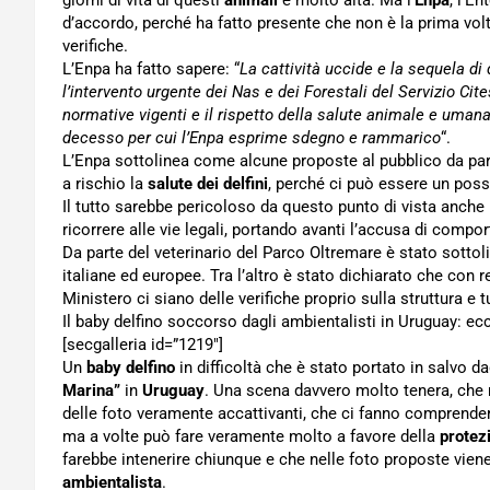
giorni di vita di questi
animali
è molto alta. Ma l’
Enpa
, l’E
d’accordo, perché ha fatto presente che non è la prima vol
verifiche.
L’Enpa ha fatto sapere: “
La cattività uccide e la sequela di
l’intervento urgente dei Nas e dei Forestali del Servizio Cite
normative vigenti e il rispetto della salute animale e umana
decesso per cui l’Enpa esprime sdegno e rammarico
“.
L’Enpa sottolinea come alcune proposte al pubblico da par
a rischio la
salute dei delfini
, perché ci può essere un poss
Il tutto sarebbe pericoloso da questo punto di vista anche 
ricorrere alle vie legali, portando avanti l’accusa di comp
Da parte del veterinario del Parco Oltremare è stato sottol
italiane ed europee. Tra l’altro è stato dichiarato che con re
Ministero ci siano delle verifiche proprio sulla struttura e
Il baby delfino soccorso dagli ambientalisti in Uruguay: ec
[secgalleria id=”1219″]
Un
baby delfino
in difficoltà che è stato portato in salvo da
Marina”
in
Uruguay
. Una scena davvero molto tenera, che n
delle foto veramente accattivanti, che ci fanno comprend
ma a volte può fare veramente molto a favore della
protez
farebbe intenerire chiunque e che nelle foto proposte vien
ambientalista
.