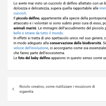
Lo avete mai visto un cucciolo di delfino allattato con un
dolcezza e delicatezza, supera quella rapportabile alle
imma
cuccioli
.
Il
piccolo delfino
, appartenente alla specie della pontopori
attaccato e i volontari si sono subito presi cura di esso, p
animali marini
. Le immagini dell’accudimento del piccolo 
belle e strane da tutto il mondo
.
In effetti si tratta di uno spettacolo unico nel suo genere,
in modo adeguato alla
conservazione della biodiversità
. 
veloce dell’evoluzione
, ci accorgiamo come sia essenziale
che fanno parte dell’ecosistema.
Le
foto del baby delfino
appaiono in questo senso come u
Navigazione
Riciclo creativo, come riutilizzare i mozziconi di
articoli
sigaretta