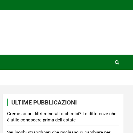
ULTIME PUBBLICAZIONI
Creme solari, filtri minerali o chimici? Le differenze che
è utile conoscere prima dell’estate
Sei luoghi straordinari che rischiano di cambiare per