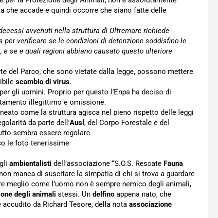
nte per la Protezione degli Animali, non è assolutamente
ta che accade e quindi occorre che siano fatte delle
 decessi avvenuti nella struttura di Oltremare richiede
s per verificare se le condizioni di detenzione soddisfino le
, e se e quali ragioni abbiano causato questo ulteriore
te del Parco, che sono vietate dalla legge, possono mettere
ibile
scambio di virus
.
per gli uomini. Proprio per questo l’Enpa ha deciso di
ortamento illegittimo e omissione.
ineato come la struttura agisca nel pieno rispetto delle leggi
golarità da parte dell’
Ausl
, del Corpo Forestale e del
 tutto sembra essere regolare.
co le foto tenerissime
gli
ambientalisti
dell’associazione “S.O.S. Rescate
Fauna
on manca di suscitare la simpatia di chi si trova a guardare
ere meglio come l’uomo non è sempre nemico degli animali,
ione degli animali
stessi. Un
delfino
appena nato, che
e accudito da Richard Tesore, della nota
associazione