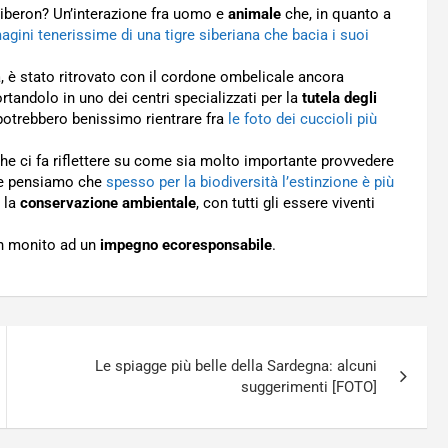
 biberon? Un’interazione fra uomo e
animale
che, in quanto a
gini tenerissime di una tigre siberiana che bacia i suoi
a, è stato ritrovato con il cordone ombelicale ancora
ortandolo in uno dei centri specializzati per la
tutela degli
potrebbero benissimo rientrare fra
le foto dei cuccioli più
 che ci fa riflettere su come sia molto importante provvedere
Se pensiamo che
spesso per la biodiversità l’estinzione è più
 la
conservazione ambientale
, con tutti gli essere viventi
n monito ad un
impegno ecoresponsabile
.
Le spiagge più belle della Sardegna: alcuni
suggerimenti [FOTO]