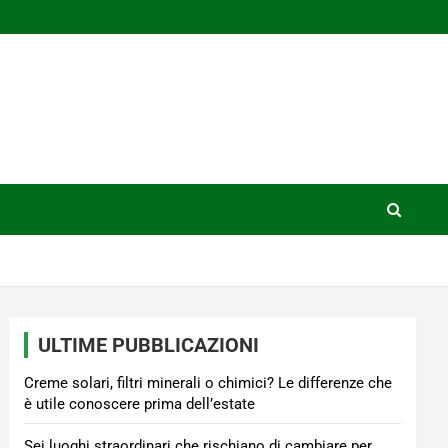
ULTIME PUBBLICAZIONI
Creme solari, filtri minerali o chimici? Le differenze che
è utile conoscere prima dell’estate
Sei luoghi straordinari che rischiano di cambiare per