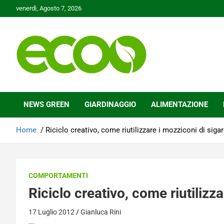
Skip
venerdì, Agosto 7, 2026
to
content
Tutelare il nostro Pianeta è la nostra priorità
Ecoo.it
NEWS GREEN
GIARDINAGGIO
ALIMENTAZIONE
Home
Riciclo creativo, come riutilizzare i mozziconi di sigar
COMPORTAMENTI
Riciclo creativo, come riutilizz
17 Luglio 2012
Gianluca Rini