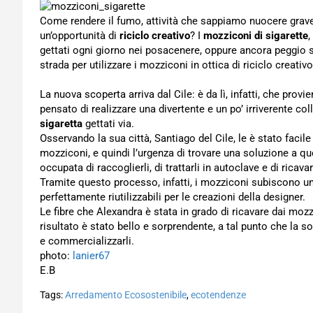
Come rendere il fumo, attività che sappiamo nuocere grav
un’opportunità di
riciclo creativo
? I
mozziconi di sigarette
,
gettati ogni giorno nei posacenere, oppure ancora peggio su
strada per utilizzare i mozziconi in ottica di riciclo creati
La nuova scoperta arriva dal Cile: è da lì, infatti, che provi
pensato di realizzare una divertente e un po’ irriverente co
sigaretta
gettati via.
Osservando la sua città, Santiago del Cile, le è stato faci
mozziconi, e quindi l’urgenza di trovare una soluzione a q
occupata di raccoglierli, di trattarli in autoclave e di ricav
Tramite questo processo, infatti, i mozziconi subiscono un
perfettamente riutilizzabili per le creazioni della designer.
Le fibre che Alexandra è stata in grado di ricavare dai mozz
risultato è stato bello e sorprendente, a tal punto che la soc
e commercializzarli.
photo:
lanier67
E.B
Tags:
Arredamento Ecosostenibile
,
ecotendenze