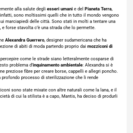
emente alla salute degli
esseri umani
e del
Pianeta Terra
,
 infatti, sono moltissimi quelli che in tutto il mondo vengono
i marciapiedi delle città. Sono stati in molti a tentare una
vo, e forse stavolta c’è una strada che lo permette.
ene
Alexandra Guerrero
, designer sudamericana che ha
llezione di abiti di moda partendo proprio dai
mozziconi di
le percepire come le strade siano letteralmente cosparse di
uesto problema d’
inquinamento ambientale
: Alexandra si è
arne preziose fibre per creare borse, cappelli e allegri poncho.
 profondo processo di sterilizzazione che li rende
iconi sono state mixate con altre naturali come la lana, e il
ietà di cui la stilista è a capo, Mantis, ha deciso di produrli