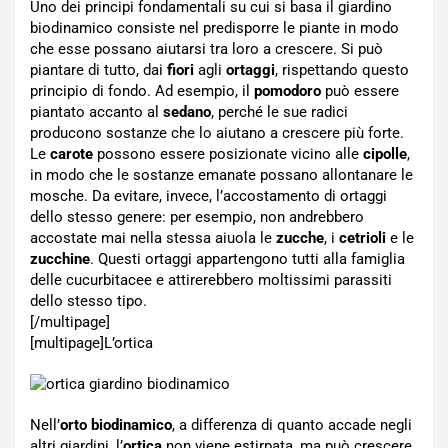
Uno dei principi fondamentali su cui si basa il giardino
biodinamico consiste nel predisporre le piante in modo
che esse possano aiutarsi tra loro a crescere. Si può
piantare di tutto, dai
fiori
agli
ortaggi
, rispettando questo
principio di fondo. Ad esempio, il
pomodoro
può essere
piantato accanto al
sedano
, perché le sue radici
producono sostanze che lo aiutano a crescere più forte.
Le
carote
possono essere posizionate vicino alle
cipolle
,
in modo che le sostanze emanate possano allontanare le
mosche. Da evitare, invece, l’accostamento di ortaggi
dello stesso genere: per esempio, non andrebbero
accostate mai nella stessa aiuola le
zucche
, i
cetrioli
e le
zucchine
. Questi ortaggi appartengono tutti alla famiglia
delle cucurbitacee e attirerebbero moltissimi parassiti
dello stesso tipo.
[/multipage]
[multipage]
L’ortica
Nell’
orto biodinamico
, a differenza di quanto accade negli
altri giardini, l’
ortica
non viene estirpata, ma può crescere