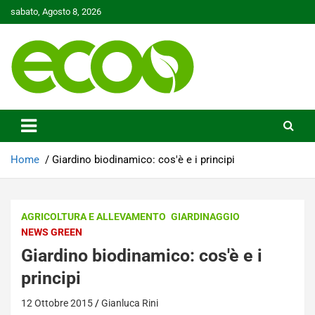
Skip
sabato, Agosto 8, 2026
to
content
Tutelare il nostro Pianeta è la nostra priorità
Ecoo.it
Home
Giardino biodinamico: cos'è e i principi
AGRICOLTURA E ALLEVAMENTO
GIARDINAGGIO
NEWS GREEN
Giardino biodinamico: cos'è e i
principi
12 Ottobre 2015
Gianluca Rini