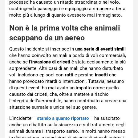
processo ha causato un ritardo straordinario nel volo,
costringendo passeggeri e equipaggio a rimanere a terra
molto più a lungo di quanto avessero mai immaginato.
Non è la prima volta che animali
scappano da un aereo
Questo incidente si inserisce in
una serie di eventi simili
che hanno coinvolto animali a bordo di voli commerciali,
anche se
l’invasione di criceti
è stata decisamente la più
sorprendente. Altri casi di animali che hanno disturbato
voli includono episodi con
ratti
e persino
insetti
che
hanno provocato ritardi o interruzioni. Tuttavia, nessuno
di questi eventi ha mai avuto un impatto come quello
causato dai criceti, che, oltre a mettere a rischio
l’integrità dell’aeromobile, hanno contribuito a creare una
situazione surreale e unica nel suo genere.
L’incidente –
stando a quanto riportato
– ha suscitato
anche un dibattito sulla sicurezza e sul trattamento degli
animali durante il trasporto aereo. In molti hanno messo
in discussione le condizioni di viaggio di piccoli animali