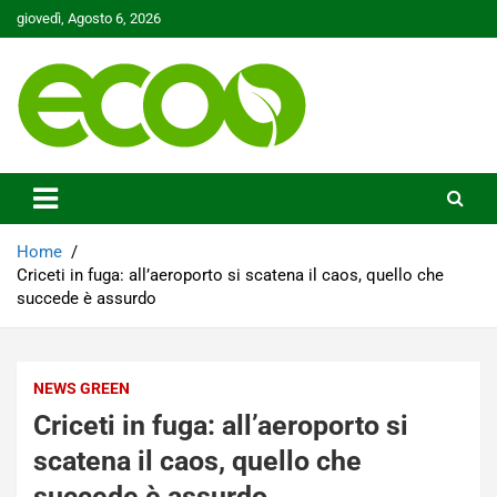
Skip
giovedì, Agosto 6, 2026
to
content
Tutelare il nostro Pianeta è la nostra priorità
Ecoo.it
Home
Criceti in fuga: all’aeroporto si scatena il caos, quello che
succede è assurdo
NEWS GREEN
Criceti in fuga: all’aeroporto si
scatena il caos, quello che
succede è assurdo