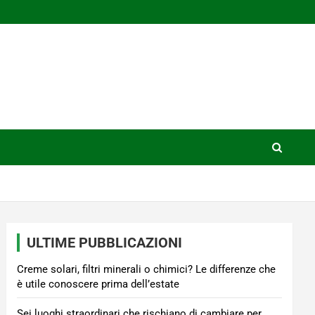
ULTIME PUBBLICAZIONI
Creme solari, filtri minerali o chimici? Le differenze che
è utile conoscere prima dell’estate
Sei luoghi straordinari che rischiano di cambiare per