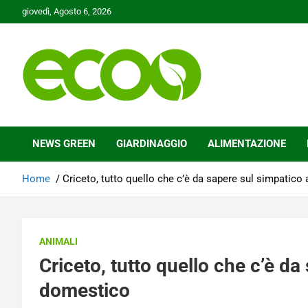
Skip
giovedì, Agosto 6, 2026
to
content
Tutelare il nostro Pianeta è la nostra priorità
Ecoo.it
NEWS GREEN
GIARDINAGGIO
ALIMENTAZIONE
Home
Criceto, tutto quello che c’è da sapere sul simpatic
ANIMALI
Criceto, tutto quello che c’è d
domestico