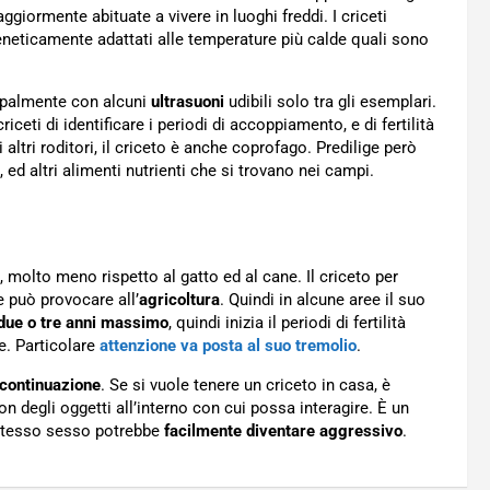
giormente abituate a vivere in luoghi freddi. I criceti
geneticamente adattati alle temperature più calde quali sono
cipalmente con alcuni
ultrasuoni
udibili solo tra gli esemplari.
riceti di identificare i periodi di accoppiamento, e di fertilità
ltri roditori, il criceto è anche coprofago. Predilige però
, ed altri alimenti nutrienti che si trovano nei campi.
, molto meno rispetto al gatto ed al cane. Il criceto per
 può provocare all’
agricoltura
. Quindi in alcune aree il suo
due o tre anni massimo
, quindi inizia il periodi di fertilità
e. Particolare
attenzione va posta al suo tremolio
.
 continuazione
. Se si vuole tenere un criceto in casa, è
on degli oggetti all’interno con cui possa interagire. È un
 stesso sesso potrebbe
facilmente diventare aggressivo
.