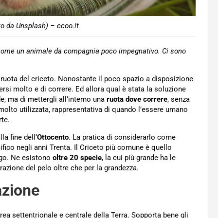
to da Unsplash) – ecoo.it
lo come un animale da compagnia poco impegnativo. Ci sono
 ruota del criceto. Nonostante il poco spazio a disposizione
ersi molto e di correre. Ed allora qual è stata la soluzione
e, ma di mettergli all’interno una
ruota dove correre
, senza
olto utilizzata, rappresentativa di quando l’essere umano
rte.
la fine dell’
Ottocento
. La pratica di considerarlo come
fico negli anni Trenta. Il Criceto più comune è quello
ingo. Ne esistono
oltre 20 specie
, la cui più grande ha le
razione del pelo oltre che per la grandezza.
azione
l’area settentrionale e centrale della Terra. Sopporta bene gli