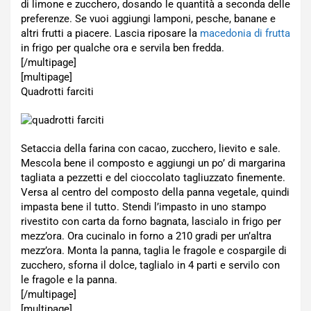
di limone e zucchero, dosando le quantità a seconda delle
preferenze. Se vuoi aggiungi lamponi, pesche, banane e
altri frutti a piacere. Lascia riposare la
macedonia di frutta
in frigo per qualche ora e servila ben fredda.
[/multipage]
[multipage]
Quadrotti farciti
Setaccia della farina con cacao, zucchero, lievito e sale.
Mescola bene il composto e aggiungi un po’ di margarina
tagliata a pezzetti e del cioccolato tagliuzzato finemente.
Versa al centro del composto della panna vegetale, quindi
impasta bene il tutto. Stendi l’impasto in uno stampo
rivestito con carta da forno bagnata, lascialo in frigo per
mezz’ora. Ora cucinalo in forno a 210 gradi per un’altra
mezz’ora. Monta la panna, taglia le fragole e cospargile di
zucchero, sforna il dolce, taglialo in 4 parti e servilo con
le fragole e la panna.
[/multipage]
[multipage]