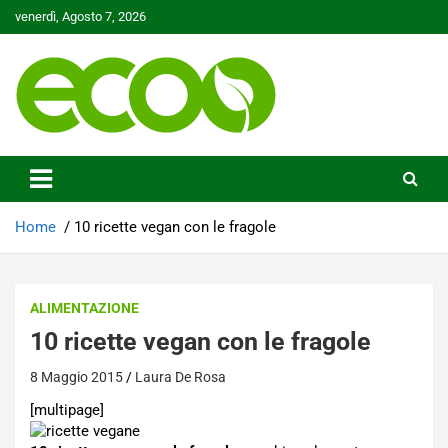
Skip
venerdì, Agosto 7, 2026
to
content
Tutelare il nostro Pianeta è la nostra priorità
Ecoo.it
Home
10 ricette vegan con le fragole
ALIMENTAZIONE
10 ricette vegan con le fragole
8 Maggio 2015
Laura De Rosa
[multipage]