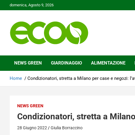
Skip
domenica, Agosto 9, 2026
to
content
Tutelare il nostro Pianeta è la nostra priorità
Ecoo.it
NEWS GREEN
GIARDINAGGIO
ALIMENTAZIONE
Home
Condizionatori, stretta a Milano per case e negozi: l’
NEWS GREEN
Condizionatori, stretta a Milano
28 Giugno 2022
Giulia Borraccino