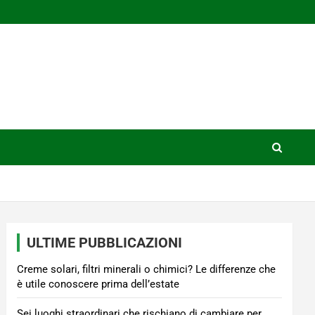
ULTIME PUBBLICAZIONI
Creme solari, filtri minerali o chimici? Le differenze che
è utile conoscere prima dell’estate
Sei luoghi straordinari che rischiano di cambiare per