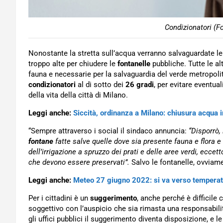
Condizionatori (F
Nonostante la stretta sull’acqua verranno salvaguardate le
troppo alte per chiudere le
fontanelle
pubbliche. Tutte le al
fauna e necessarie per la salvaguardia del verde metropolit
condizionatori
al di sotto dei
26 gradi
, per evitare eventua
della vita della città di Milano.
Leggi anche:
Siccità, ordinanza a Milano: chiusura acqua i
“Sempre attraverso i social il sindaco annuncia:
“Disporrò, 
fontane
fatte salve quelle dove sia presente fauna e flora e 
dell’irrigazione a spruzzo dei prati e delle aree verdi, eccett
che devono essere preservati”.
Salvo le fontanelle, ovviam
Leggi anche:
Meteo 27 giugno 2022: si va verso temperat
Per i cittadini è un
suggerimento
, anche perché è difficile 
soggettivo con l’auspicio che sia rimasta una responsabilità
gli uffici pubblici il suggerimento diventa disposizione, e 