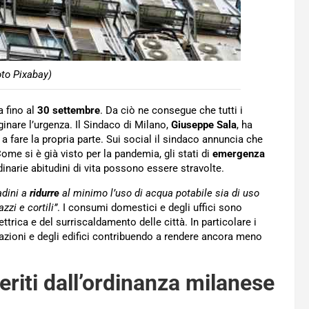
oto Pixabay)
a fino al
30 settembre
. Da ciò ne consegue che tutti i
ginare l’urgenza. Il Sindaco di Milano,
Giuseppe Sala
, ha
 a fare la propria parte. Sui social il sindaco annuncia che
Come si è già visto per la pandemia, gli stati di
emergenza
inarie abitudini di vita possono essere stravolte.
adini a
ridurre
al minimo l’uso di acqua potabile sia di uso
zzi e cortili”
. I consumi domestici e degli uffici sono
ettrica e del surriscaldamento delle città. In particolare i
itazioni e degli edifici contribuendo a rendere ancora meno
geriti dall’ordinanza milanese