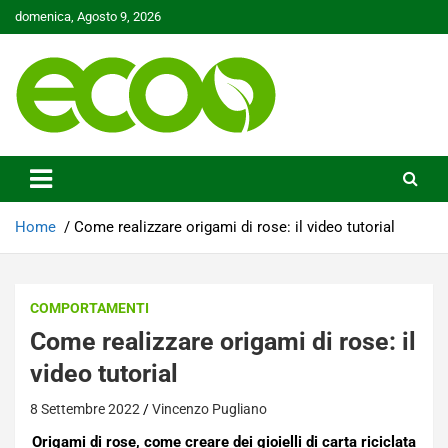
Skip
domenica, Agosto 9, 2026
to
content
Tutelare il nostro Pianeta è la nostra priorità
Ecoo.it
Home
Come realizzare origami di rose: il video tutorial
COMPORTAMENTI
Come realizzare origami di rose: il
video tutorial
8 Settembre 2022
Vincenzo Pugliano
Origami di rose, come creare dei gioielli di carta riciclata