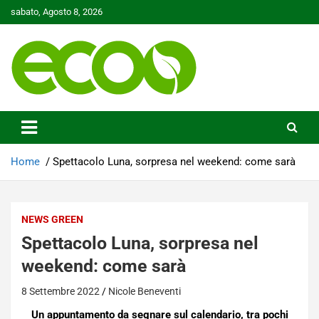
Skip
sabato, Agosto 8, 2026
to
content
Tutelare il nostro Pianeta è la nostra priorità
Ecoo.it
Home
Spettacolo Luna, sorpresa nel weekend: come sarà
NEWS GREEN
Spettacolo Luna, sorpresa nel
weekend: come sarà
8 Settembre 2022
Nicole Beneventi
Un appuntamento da segnare sul calendario, tra pochi