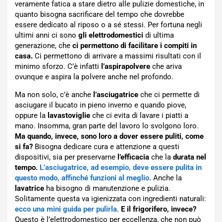
veramente fatica a stare dietro alle pulizie domestiche, in
quanto bisogna sacrificare del tempo che dovrebbe
essere dedicato al riposo o a sé stessi. Per fortuna negli
ultimi anni ci sono
gli elettrodomestici
di ultima
generazione, che
ci permettono di facilitare i compiti in
casa.
Ci permettono di arrivare a massimi risultati con il
minimo sforzo. C’è infatti
l’aspirapolvere
che ariva
ovunque e aspira la polvere anche nel profondo.
Ma non solo, c’è anche
l’asciugatrice
che ci permette di
asciugare il bucato in pieno inverno e quando piove,
oppure la
lavastoviglie
che ci evita di lavare i piatti a
mano. Insomma, gran parte del lavoro lo svolgono loro.
Ma quando, invece, sono loro a dover essere puliti, come
si fa?
Bisogna dedicare cura e attenzione a questi
dispositivi, sia per preservarne
l’efficacia
che la
durata nel
tempo.
L’asciugatrice, ad esempio, deve essere pulita in
questo modo, affinché funzioni al meglio.
Anche la
lavatrice
ha bisogno di manutenzione e pulizia.
Solitamente questa va igienizzata con ingredienti naturali:
ecco una mini guida per pulirla
.
E il frigorifero, invece?
Questo è l’elettrodomestico per eccellenza, che non può