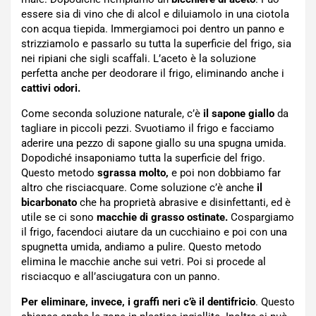
essere sia di vino che di alcol e diluiamolo in una ciotola
con acqua tiepida. Immergiamoci poi dentro un panno e
strizziamolo e passarlo su tutta la superficie del frigo, sia
nei ripiani che sigli scaffali. L’aceto è la soluzione
perfetta anche per deodorare il frigo, eliminando anche i
cattivi odori.
Come seconda soluzione naturale, c’è
il sapone giallo
da
tagliare in piccoli pezzi. Svuotiamo il frigo e facciamo
aderire una pezzo di sapone giallo su una spugna umida.
Dopodiché insaponiamo tutta la superficie del frigo.
Questo metodo
sgrassa molto,
e poi non dobbiamo far
altro che risciacquare. Come soluzione c’è anche
il
bicarbonato
che ha proprietà abrasive e disinfettanti, ed è
utile se ci sono
macchie di grasso ostinate.
Cospargiamo
il frigo, facendoci aiutare da un cucchiaino e poi con una
spugnetta umida, andiamo a pulire. Questo metodo
elimina le macchie anche sui vetri. Poi si procede al
risciacquo e all’asciugatura con un panno.
Per eliminare, invece, i graffi neri c’è il dentifricio
. Questo