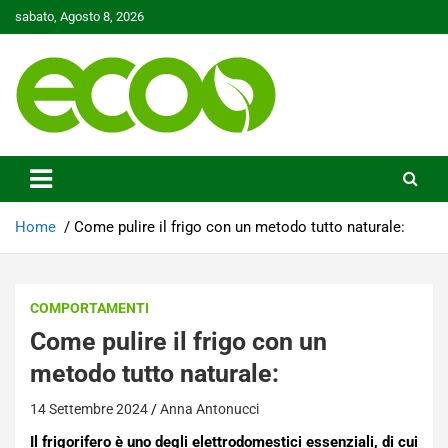
Skip
sabato, Agosto 8, 2026
to
content
Tutelare il nostro Pianeta è la nostra priorità
Ecoo.it
Home
Come pulire il frigo con un metodo tutto naturale:
COMPORTAMENTI
Come pulire il frigo con un
metodo tutto naturale:
14 Settembre 2024
Anna Antonucci
Il frigorifero è uno degli elettrodomestici essenziali, di cui