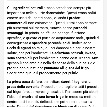
Gli
ingredienti naturali
stanno prendendo sempre più
importanza nelle pulizie domestiche. Questi erano soliti
essere usati dai nostri nonni, quando i
prodotti
commerciali
non esistevano. Questi ultimi sono sempre
più numerosi sul mercato, tuttavia hanno
parecchi
svantaggi.
In primis, ce n’è uno per ogni funzione
specifica, e questo ci porta ad acquistarne molti, quindi di
conseguenza a
spendere parecchi soldi
. Inoltre sono
ricchi di
agenti chimici,
quindi dannosi sia per la nostra
salute, che per l’ambiente.
Le soluzione naturali, invece,
sono sostenibili
per l’ambiente e hanno costi irrisori. Anzi,
spesso li abbiamo già nella dispensa della cucina. Ed è
proprio con questi che
puntiamo all’igiene del frigo
.
Scopriamo qual è il procedimento per pulirlo.
La prima cosa da fare, per evitare danni, è
togliere la
presa della corrente
. Procediamo a togliere tutti i prodotti
dal frigorifero, compresi gli scaffali. Per essere più sicuri,
l’ideale è
munirci di una borsa frigo
, in modo da metterci
dentro tutti i cibi più delicati, che potrebbero andare a
male. Dopodiché riempiamo un
bicchiere di aceto
. Può