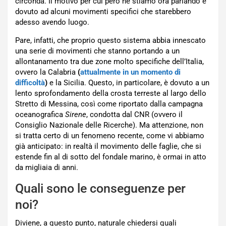
circonda. Il motivo per cui però ne stiamo ora parlando è
dovuto ad alcuni movimenti specifici che starebbero
adesso avendo luogo.
Pare, infatti, che proprio questo sistema abbia innescato
una serie di movimenti che stanno portando a un
allontanamento tra due zone molto specifiche dell’Italia,
ovvero la Calabria
(
attualmente in un momento di
difficoltà
)
e la Sicilia. Questo, in particolare, è dovuto a un
lento sprofondamento della crosta terreste al largo dello
Stretto di Messina, così come riportato dalla campagna
oceanografica
Sirene
, condotta dal CNR (ovvero il
Consiglio Nazionale delle Ricerche). Ma attenzione, non
si tratta certo di un fenomeno recente, come vi abbiamo
già anticipato: in realtà il movimento delle faglie, che si
estende fin al di sotto del fondale marino, è ormai in atto
da migliaia di anni.
Quali sono le conseguenze per
noi?
Diviene, a questo punto, naturale chiedersi quali