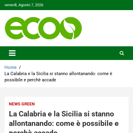
Skip
venerdì, Agosto 7, 2026
to
content
Tutelare il nostro Pianeta è la nostra priorità
Ecoo.it
Home
La Calabria e la Sicilia si stanno allontanando: come è
possibile e perchè accade
NEWS GREEN
La Calabria e la Sicilia si stanno
allontanando: come è possibile e
perchè accade