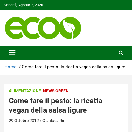
Skip
venerdì, Agosto 7, 2026
to
content
Tutelare il nostro Pianeta è la nostra priorità
Ecoo.it
Home
Come fare il pesto: la ricetta vegan della salsa ligure
ALIMENTAZIONE
NEWS GREEN
Come fare il pesto: la ricetta
vegan della salsa ligure
29 Ottobre 2012
Gianluca Rini