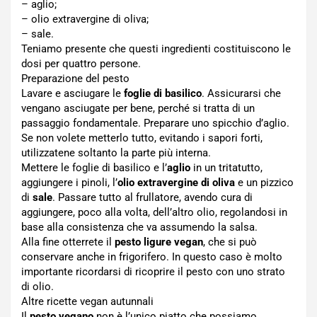
– aglio;
– olio extravergine di oliva;
– sale.
Teniamo presente che questi ingredienti costituiscono le
dosi per quattro persone.
Preparazione del pesto
Lavare e asciugare le
foglie di basilico
. Assicurarsi che
vengano asciugate per bene, perché si tratta di un
passaggio fondamentale. Preparare uno spicchio d’aglio.
Se non volete metterlo tutto, evitando i sapori forti,
utilizzatene soltanto la parte più interna.
Mettere le foglie di basilico e l’
aglio
in un tritatutto,
aggiungere i pinoli, l’
olio extravergine di oliva
e un pizzico
di
sale
. Passare tutto al frullatore, avendo cura di
aggiungere, poco alla volta, dell’altro olio, regolandosi in
base alla consistenza che va assumendo la salsa.
Alla fine otterrete il
pesto ligure vegan
, che si può
conservare anche in frigorifero. In questo caso è molto
importante ricordarsi di ricoprire il pesto con uno strato
di olio.
Altre ricette vegan autunnali
Il
pesto vegano
non è l’unico piatto che possiamo