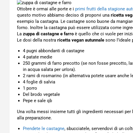
Ottobre è ormai alle porte e i
primi frutti della stagione au
questo motivo abbiamo deciso di proporvi una
ricetta veg
esempio la castagna. Le castagne sono buone da mangiare i
forno. Inoltre la castagna può essere utilizzata come ingre
La
zuppa di castagne e farro
è quello che ci vuole per iniz
Le dosi della nostra
ricetta vegan autunnale
sono l’ideale 
4 pugni abbondanti di castagne
4 patate medie
250 grammi di farro precotto (se non fosse precotto, la
in acqua salata per un’ora).
2 rami di rosmarino (in alternativa potete usare anche l
4 foglie di salvia
1 porro
Del brodo vegetale
Pepe e sale qb
Una volta messi insieme tutti gli ingredienti necessari per
alla preparazione.
Prendete le castagne
, sbucciatele, servendovi di un colt