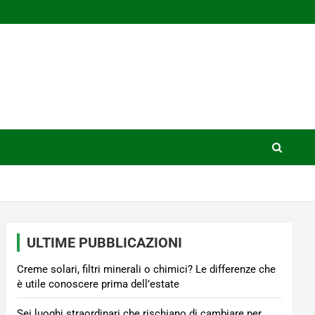
ULTIME PUBBLICAZIONI
Creme solari, filtri minerali o chimici? Le differenze che
è utile conoscere prima dell’estate
Sei luoghi straordinari che rischiano di cambiare per