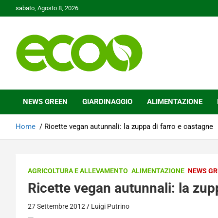
Skip
sabato, Agosto 8, 2026
to
content
Tutelare il nostro Pianeta è la nostra priorità
Ecoo.it
NEWS GREEN
GIARDINAGGIO
ALIMENTAZIONE
Home
Ricette vegan autunnali: la zuppa di farro e castagne
AGRICOLTURA E ALLEVAMENTO
ALIMENTAZIONE
NEWS GR
Ricette vegan autunnali: la zup
27 Settembre 2012
Luigi Putrino