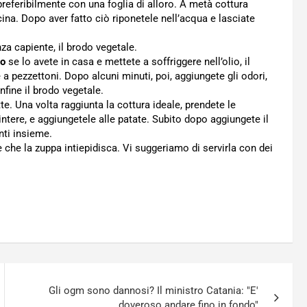
 preferibilmente con una foglia di alloro. A metà cottura
cina. Dopo aver fatto ciò riponetele nell’acqua e lasciate
za capiente, il brodo vegetale.
io
se lo avete in casa e mettete a soffriggere nell’olio, il
 a pezzettoni. Dopo alcuni minuti, poi, aggiungete gli odori,
infine il brodo vegetale.
. Una volta raggiunta la cottura ideale, prendete le
intere, e aggiungetele alle patate. Subito dopo aggiungete il
enti insieme.
e che la zuppa intiepidisca. Vi suggeriamo di servirla con dei
Gli ogm sono dannosi? Il ministro Catania: "E'
doveroso andare fino in fondo"