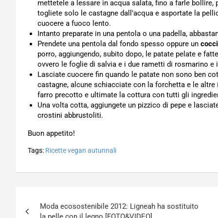
mettetele a lessare in acqua salata, fino a farle bollire,
togliete solo le castagne dall’acqua e asportate la pelli
cuocere a fuoco lento.
Intanto preparate in una pentola o una padella, abbastan
Prendete una pentola dal fondo spesso oppure un
cocc
porro, aggiungendo, subito dopo, le patate pelate e fatte
ovvero le foglie di salvia e i due rametti di rosmarino e 
Lasciate cuocere fin quando le patate non sono ben cotte
castagne, alcune schiacciate con la forchetta e le altre 
farro precotto e ultimate la cottura con tutti gli ingredi
Una volta cotta, aggiungete un pizzico di pepe e lasciat
crostini abbrustoliti.
Buon appetito!
Tags:
Ricette vegan autunnali
Navigazione
Moda ecosostenibile 2012: Ligneah ha sostituito
articoli
la pelle con il legno [FOTO&VIDEO]