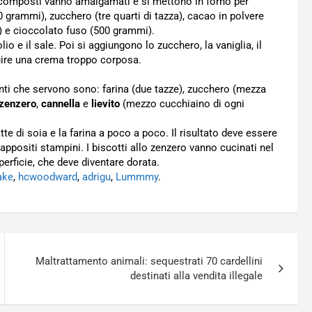
due composti vanno amalgamati e si mettono in forno per
 grammi), zucchero (tre quarti di tazza), cacao in polvere
) e cioccolato fuso (500 grammi).
io e il sale. Poi si aggiungono lo zucchero, la vaniglia, il
iluire una crema troppo corposa.
ienti che servono sono: farina (due tazze), zucchero (mezza
zenzero
,
cannella
e
lievito
(mezzo cucchiaino di ogni
tte di soia e la farina a poco a poco. Il risultato deve essere
ppositi stampini. I biscotti allo zenzero vanno cucinati nel
perficie, che deve diventare dorata.
ake
,
hcwoodward
,
adrigu
,
Lummmy
.
Maltrattamento animali: sequestrati 70 cardellini
destinati alla vendita illegale