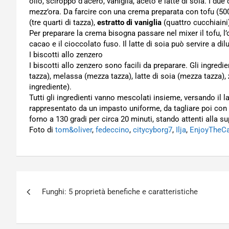
olio, sciroppo d’acero, vaniglia, aceto e latte di soia. I 
mezz’ora. Da farcire con una crema preparata con tofu (500
(tre quarti di tazza),
estratto di vaniglia
(quattro cucchiaini
Per preparare la crema bisogna passare nel mixer il tofu, l’ol
cacao e il cioccolato fuso. Il latte di soia può servire a d
I biscotti allo zenzero
I biscotti allo zenzero sono facili da preparare. Gli ingred
tazza), melassa (mezza tazza), latte di soia (mezza tazza),
ingrediente).
Tutti gli ingredienti vanno mescolati insieme, versando il la
rappresentato da un impasto uniforme, da tagliare poi con a
forno a 130 gradi per circa 20 minuti, stando attenti alla su
Foto di
tom&oliver
,
fedeccino
,
citycyborg7
,
Ilja
,
EnjoyTheC
Navigazione
Funghi: 5 proprietà benefiche e caratteristiche
articoli