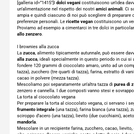
[galleria id=”1415″]I
dolci vegani
costituiscono un’idea davv
un’alimentazione nel rispetto dei nostri
amici animali
. Ci s
ampia e quindi ciascuno di noi può scegliere di preparare 
preferenze personali. Le
ricette vegan
costituiscono un ver
Proviamo ad esempio a cimentarci in tre dolci in particola
allo zenzero
.
I brownies alla zucca
La
zucca
, alimento tipicamente autunnale, può essere davv
alla zucca
, ideali specialmente in questo periodo in cui si 
fondere 120 grammi di cioccolato amaro, unito ad un com
tazza), zucchero (tre quarti di tazza), farina, estratto di va
cacao in polvere (mezza tazza).
Mescoliamo poi separatamente un’altra tazza di
purea di 
zenzero e cannella. I due composti vanno stesi e sovrapposti
La torta al cioccolato vegana
Per preparare la torta al cioccolato vegana, ci servano i seg
frumento integrale
(una tazza), farina bianca (una tazza), 
sciroppo d’acero (una tazza), lievito (due cucchiaini), acet
mandorla
.
Mescolare in un recipiente farina, zucchero, cacao, lievito,