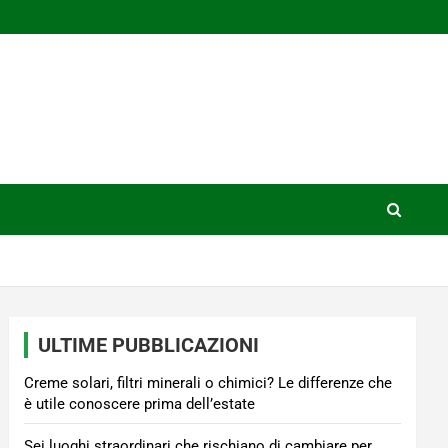
ULTIME PUBBLICAZIONI
Creme solari, filtri minerali o chimici? Le differenze che
è utile conoscere prima dell’estate
Sei luoghi straordinari che rischiano di cambiare per