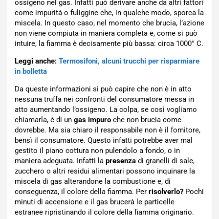
ossigeno nel gas. Infatti può derivare anche da altri fattori
come impurità o fuliggine che, in qualche modo, sporca la
miscela. In questo caso, nel momento che brucia, l’azione
non viene compiuta in maniera completa e, come si può
intuire, la fiamma è decisamente più bassa: circa 1000° C.
Leggi anche:
Termosifoni, alcuni trucchi per risparmiare
in bolletta
Da queste informazioni si può capire che non è in atto
nessuna truffa nei confronti del consumatore messa in
atto aumentando l’ossigeno. La colpa, se così vogliamo
chiamarla, è di un
gas impuro
che non brucia come
dovrebbe. Ma sia chiaro il responsabile non è il fornitore,
bensì il consumatore. Questo infatti potrebbe aver mal
gestito il piano cottura non pulendolo a fondo, o in
maniera adeguata. Infatti la
presenza
di granelli di sale,
zucchero o altri residui alimentari possono inquinare la
miscela di gas alterandone la combustione e, di
conseguenza, il colore della fiamma. Per
risolverlo?
Pochi
minuti di accensione e il gas brucerà le particelle
estranee ripristinando il colore della fiamma originario.