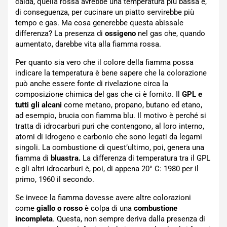
calda, quella rossa avrebbe una temperatura più bassa e,
di conseguenza, per cucinare un piatto servirebbe più
tempo e gas. Ma cosa generebbe questa abissale
differenza? La presenza di
ossigeno
nel gas che, quando
aumentato, darebbe vita alla fiamma rossa.
Per quanto sia vero che il colore della fiamma possa
indicare la temperatura è bene sapere che la colorazione
può anche essere fonte di rivelazione circa la
composizione chimica del gas che ci è fornito. Il
GPL e
tutti gli alcani
come metano, propano, butano ed etano,
ad esempio, brucia con fiamma blu. Il motivo è perché si
tratta di idrocarburi puri che contengono, al loro interno,
atomi di idrogeno e carbonio che sono legati da legami
singoli. La combustione di quest’ultimo, poi, genera una
fiamma di
bluastra.
La differenza di temperatura tra il GPL
e gli altri idrocarburi è, poi, di appena 20° C: 1980 per il
primo, 1960 il secondo.
Se invece la fiamma dovesse avere altre colorazioni
come
giallo o rosso
è colpa di una
combustione
incompleta
. Questa, non sempre deriva dalla presenza di