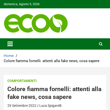
Skip
domenica, Agosto 9, 2026
to
content
Tutelare il nostro Pianeta è la nostra priorità
Ecoo.it
Home
Colore fiamma fornelli: attenti alla fake news, cosa sapere
COMPORTAMENTI
Colore fiamma fornelli: attenti alla
fake news, cosa sapere
29 Settembre 2022
Luca Spigarelli