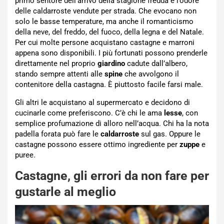
primo sentore dell’arrivo della stagione fredda è l’odore
delle caldarroste vendute per strada. Che evocano non
solo le basse temperature, ma anche il romanticismo
della neve, del freddo, del fuoco, della legna e del Natale.
Per cui molte persone acquistano castagne e marroni
appena sono disponibili. I più fortunati possono prenderle
direttamente nel proprio
giardino
cadute dall’albero,
stando sempre attenti alle
spine
che avvolgono il
contenitore della castagna. È piuttosto facile farsi male.
Gli altri le acquistano al supermercato e decidono di
cucinarle come preferiscono. C’è chi le ama
lesse
, con
semplice profumazione di alloro nell’acqua. Chi ha la nota
padella forata può fare le
caldarroste
sul gas. Oppure le
castagne possono essere ottimo ingrediente per
zuppe
e
puree.
Castagne, gli errori da non fare per
gustarle al meglio