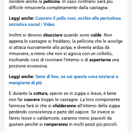
incidere anche la
pellicina
. In caso contrario sarà più
difficile rimuoverla completamente dalla castagna.
Leggi anche:
Cuocere il pollo così, occhio alla pericolosa
iniziativa social | Video
Inoltre si devono
sbucciare
quando sono
calde
. Non
appena le castagne si freddano, la pellicina che le avvolge
si attaca nuovamente alla polpa, e diventa ardua da
rimuovere, a meno che non si agisca con un coltello,
rischiando così di rovonare l’interno o di
asportarne
una
porzione eccessiva.
Leggi anche:
Semi di lino, se sai questa cosa inizierai a
mangiarne di più
E durante la
cottura
, specie se in zuppa o lesse, è bene
non far
cuocere
troppo le castagne. La loro componente
farinosa farà sì che si
sfalderanno
all’interno della zuppa
perdendo consistenza e parte del sapore. Se invece si
fanno lesse o caldarroste, saranno meno piacevli da
gustare perché si
romperanno
in molti pezzi più piccoli.