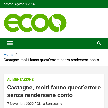
Skip
sabato, Agosto 8, 2026
to
content
Tutelare il nostro Pianeta è la nostra priorità
Ecoo.it
Home
Castagne, molti fanno quest’errore senza rendersene conto
ALIMENTAZIONE
Castagne, molti fanno quest’errore
senza rendersene conto
7 Novembre 2022
Giulia Borraccino