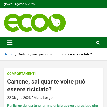
Skip
giovedì, Agosto 6, 2026
to
content
Tutelare il nostro Pianeta è la nostra priorità
Ecoo.it
Home
Cartone, sai quante volte può essere riciclato?
COMPORTAMENTI
Cartone, sai quante volte può
essere riciclato?
22 Giugno 2023
Maria Longo
Parliamo del cartone, un materiale davvero prezioso che