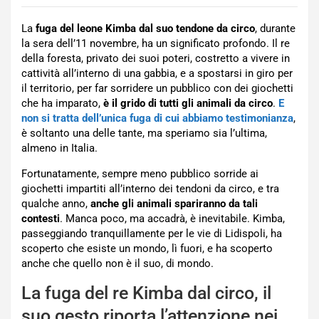
La
fuga del leone Kimba dal suo tendone da circo
, durante
la sera dell’11 novembre, ha un significato profondo. Il re
della foresta, privato dei suoi poteri, costretto a vivere in
cattività all’interno di una gabbia, e a spostarsi in giro per
il territorio, per far sorridere un pubblico con dei giochetti
che ha imparato,
è il grido di tutti gli animali da circo
.
E
non si tratta dell’unica fuga di cui abbiamo testimonianza
,
è soltanto una delle tante, ma speriamo sia l’ultima,
almeno in Italia.
Fortunatamente, sempre meno pubblico sorride ai
giochetti impartiti all’interno dei tendoni da circo, e tra
qualche anno,
anche gli animali spariranno da tali
contesti
. Manca poco, ma accadrà, è inevitabile. Kimba,
passeggiando tranquillamente per le vie di Lidispoli, ha
scoperto che esiste un mondo, lì fuori, e ha scoperto
anche che quello non è il suo, di mondo.
La fuga del re Kimba dal circo, il
suo gesto riporta l’attenzione nei