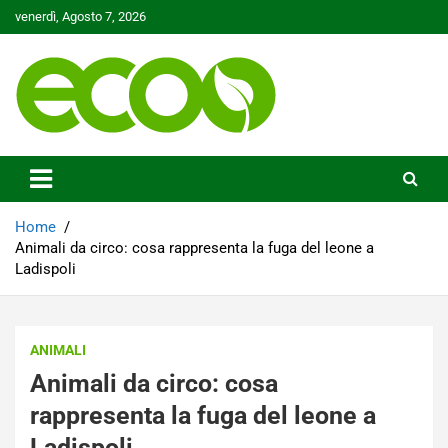
Skip
venerdì, Agosto 7, 2026
to
content
Tutelare il nostro Pianeta è la nostra priorità
Ecoo.it
Home
Animali da circo: cosa rappresenta la fuga del leone a
Ladispoli
ANIMALI
Animali da circo: cosa
rappresenta la fuga del leone a
Ladispoli