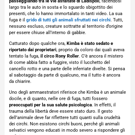
passeggiando tra le vie asfaltate di Ladispoli
, facendosi
largo tra le auto in sosta e lo sguardo sbigottito dei
presenti, che lo hanno immortalato in tanti video. La sua
fuga è il
grido di tutti gli animali sfruttati nei circhi
. Tutti,
nessuno escluso, creature sottratte al territorio d’origine
per essere chiuse all’interno di gabbie.
Catturato dopo qualche ora,
Kimba è stato sedato e
riportato dai proprietari
, proprio da coloro dai quali aveva
tentato la fuga,
il circo Rony Roller
. C’è ancora il mistero
di come abbia fatto a fuggire, visto il lucchetto del
cancello rotto e una parte delle inferriate divelte. Si pensa
al sabotaggio da parte di qualcuno, ma il tutto è ancora
da chiarire.
Uno degli ammaestratori riferisce che Kimba è un animale
docile, e di quanto, nelle ore di fuga, tutti fossero
preoccupati per la sua salute psicologica
. In effetti, il
trauma della libertà deve essere stato duro. Il gesto
dell’animale deve far riflettere tutti quanti sulla crudeltà
dei circhi. Non esistono circhi buoni, perché gli animali
selvatici vengono educati in modo severo a rispondere gli