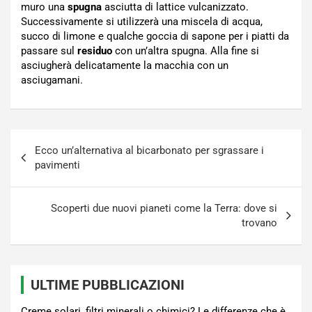
muro una
spugna
asciutta di lattice vulcanizzato.
Successivamente si utilizzerà una miscela di acqua,
succo di limone e qualche goccia di sapone per i piatti da
passare sul
residuo
con un’altra spugna. Alla fine si
asciugherà delicatamente la macchia con un
asciugamani.
Navigazione
Ecco un’alternativa al bicarbonato per sgrassare i
articoli
pavimenti
Scoperti due nuovi pianeti come la Terra: dove si
trovano
ULTIME PUBBLICAZIONI
Creme solari, filtri minerali o chimici? Le differenze che è