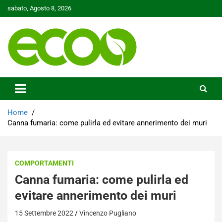
Skip
sabato, Agosto 8, 2026
to
content
Tutelare il nostro Pianeta è la nostra priorità
Ecoo.it
Home
Canna fumaria: come pulirla ed evitare annerimento dei muri
COMPORTAMENTI
Canna fumaria: come pulirla ed
evitare annerimento dei muri
15 Settembre 2022
Vincenzo Pugliano