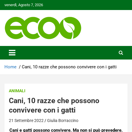
Skip
venerdì, Agosto 7, 2026
to
content
Tutelare il nostro Pianeta è la nostra priorità
Ecoo.it
Home
Cani, 10 razze che possono convivere con i gatti
ANIMALI
Cani, 10 razze che possono
convivere con i gatti
21 Settembre 2022
Giulia Borraccino
Cani e gatti possono convivere. Ma non si può prevedere.