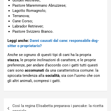
Golden Retriever;
Pastore Maremmano Abruzzese;
Lagotto Romagnolo;
Terranova;
Cane Corso;
Labrador Retriever;
Pastore Svizzero Bianco.
Leggi anche:
Danni causati dal cane: responsabile dog-
sitter o proprietario?
Anche se ognuno di questi tipi di cani ha la propria
stazza
, le proprie inclinazioni di carattere, e le proprie
preferenze, per andare d’accordo con i gatti tutti questi
cani sono
accomunati
da una caratteristica comune: la
spiccata tendenza alla
socialità
, sia con l’uomo che con
gli altri animali, ocmpresi i gatti.
Navigazione
Così la regina Elisabetta preparava i pancake: la ricetta
articoli