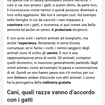
tra specie che in natura dovrebbero essere nemiche. I
cani si sa, non amano i gatti, e questi ultimi, da parte loro,
li riconoscono come nemici e quindi possono diventare a
loro volta aggressivi. Ma non è sempre così. Ad esempio
nelle famiglie in cui da cuccioli i cani imparano a
convivere
con i gatti, e viceversa, si può creare una bella
armonia ed anche un senso di
protezione
reciproco.
E non sono solo i cartoni animati ad insegnarlo, ma
anche l’
esperienza
. Rimanendo in tema Disney
comunque, se si fanno i conti, i nemici peggiori degli
animali sono di solito gli
uomini
. E non è una
rappresentazione priva di verità. Gli animali, ocmpresi
quelli domestici, si muovono generalmente partendo dagli
istinti primari, come ad esempio la paura e conservazione
di sé. Quindi se non hanno paura non c’è motivo per cui
non debbano andare d’accordo con altri animali. L’uomo
ha la prerogativa della
cattiveria gratuita
.
Cani, quali razze vanno d’accordo
con i gatti