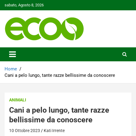
Skip
sabato, Agosto 8, 2026
to
content
Tutelare il nostro Pianeta è la nostra priorità
Ecoo.it
Home
Cani a pelo lungo, tante razze bellissime da conoscere
ANIMALI
Cani a pelo lungo, tante razze
bellissime da conoscere
10 Ottobre 2023
Kati Irrente