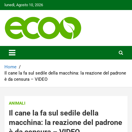
Skip
lunedì, Agosto 10, 2026
to
content
Tutelare il nostro Pianeta è la nostra priorità
Ecoo.it
Home
Il cane la fa sul sedile della macchina: la reazione del padrone
è da censura – VIDEO
ANIMALI
Il cane la fa sul sedile della
macchina: la reazione del padrone
è da censura – VIDEO