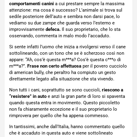
comportamenti canini
a cui prestare sempre la massima
attenzione: ma cosa è successo? L’animale si trova sul
sedile posteriore dell’auto e sembra non darsi pace, lo
vediamo su due zampe che guarda verso l’esterno e
improvvisamente
defeca.
Il suo proprietario, che lo sta
osservando, commenta in malo modo l’accaduto.
Si sente infatti l’uomo che inizia a rivolgersi verso il cane
sottolineando, con un tono che se è scherzoso così non
appare: “Ah, cos’è questa m***a? Cos’è questa c***o di
m***a?”.
Frase non certo affettuosa
per il povero cucciolo
di american bully, che peraltro ha compiuto un gesto
direttamente legato alla situazione che sta vivendo.
Non tutti i cani, soprattutto se sono cuccioli,
riescono a
“resistere” in auto
e anzi la gran parte di loro si spaventa
quando questa entra in movimento. Questo piccoletto
non fa chiaramente eccezione e il suo proprietario lo
rimprovera per quello che ha appena commesso.
In tantissimi, anche dall’Italia, hanno commentato quello
che è accaduto in questa auto e viene sottolineato