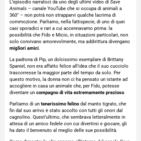
L’episodio narratoci da uno degli ultimi video di
Save
Animals
– canale YouTube che si occupa di animali a
360° – non potrà non strapparvi qualche lacrima di
commozione. Parliamo, nella fattispecie, di uno di quei
casi sporadici e rari a cui accennavamo prima: la
possibilità che Fido e Micio, in situazioni particolari, non
solo convivano amorevolmente, ma addirittura divengano
migliori amici
.
La padrona di Pip, un dolcissimo esemplare di Brittany
Spaniel, non era affatto felice all’idea che il suo cucciolo
trascorresse la maggior parte del tempo da solo. Per
questo motivo, la donna non ci ha pensato un istante ad
accogliere in casa un animale che, per Fido, potesse
diventare un
compagno di vita estremamente prezioso
.
Parliamo di un
tenerissimo felino
dal manto tigrato, che
fin dal suo arrivo è stato accolto con tutti gli onori dal
cagnolino. Quest’ultimo, che sembrava letteralmente in
attesa di un amico fedele con cui divertirsi e giocare, gli
ha dato il benvenuto al meglio delle sue possibilità.