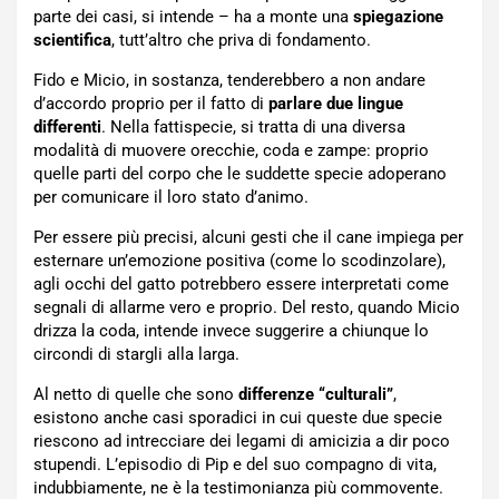
parte dei casi, si intende – ha a monte una
spiegazione
scientifica
, tutt’altro che priva di fondamento.
Fido e Micio, in sostanza, tenderebbero a non andare
d’accordo proprio per il fatto di
parlare due lingue
differenti
. Nella fattispecie, si tratta di una diversa
modalità di muovere orecchie, coda e zampe: proprio
quelle parti del corpo che le suddette specie adoperano
per comunicare il loro stato d’animo.
Per essere più precisi, alcuni gesti che il cane impiega per
esternare un’emozione positiva (come lo scodinzolare),
agli occhi del gatto potrebbero essere interpretati come
segnali di allarme vero e proprio. Del resto, quando Micio
drizza la coda, intende invece suggerire a chiunque lo
circondi di stargli alla larga.
Al netto di quelle che sono
differenze “culturali”
,
esistono anche casi sporadici in cui queste due specie
riescono ad intrecciare dei legami di amicizia a dir poco
stupendi. L’episodio di Pip e del suo compagno di vita,
indubbiamente, ne è la testimonianza più commovente.