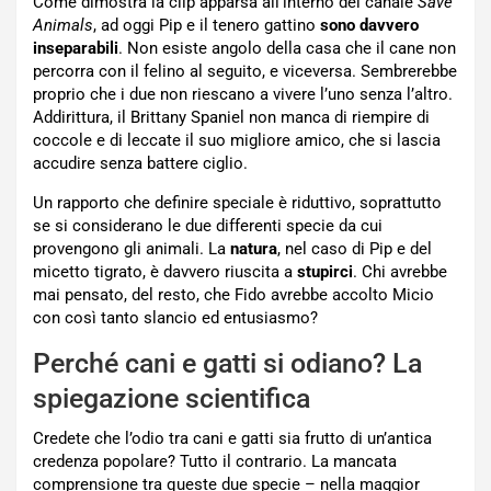
Come dimostra la clip apparsa all’interno del canale
Save
Animals
, ad oggi Pip e il tenero gattino
sono davvero
inseparabili
. Non esiste angolo della casa che il cane non
percorra con il felino al seguito, e viceversa. Sembrerebbe
proprio che i due non riescano a vivere l’uno senza l’altro.
Addirittura, il Brittany Spaniel non manca di riempire di
coccole e di leccate il suo migliore amico, che si lascia
accudire senza battere ciglio.
Un rapporto che definire speciale è riduttivo, soprattutto
se si considerano le due differenti specie da cui
provengono gli animali. La
natura
, nel caso di Pip e del
micetto tigrato, è davvero riuscita a
stupirci
. Chi avrebbe
mai pensato, del resto, che Fido avrebbe accolto Micio
con così tanto slancio ed entusiasmo?
Perché cani e gatti si odiano? La
spiegazione scientifica
Credete che l’odio tra cani e gatti sia frutto di un’antica
credenza popolare? Tutto il contrario. La mancata
comprensione tra queste due specie – nella maggior