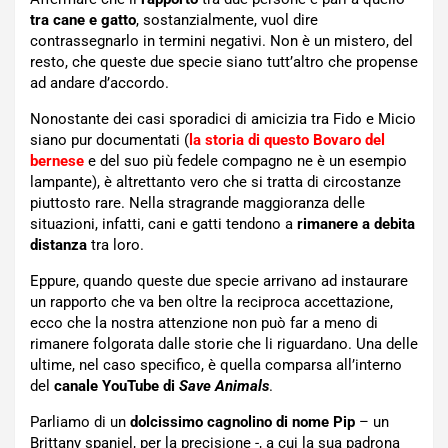
tra cane e gatto
, sostanzialmente, vuol dire
contrassegnarlo in termini negativi. Non è un mistero, del
resto, che queste due specie siano tutt’altro che propense
ad andare d’accordo.
Nonostante dei casi sporadici di amicizia tra Fido e Micio
siano pur documentati (
la storia di questo Bovaro del
bernese
e del suo più fedele compagno ne è un esempio
lampante), è altrettanto vero che si tratta di circostanze
piuttosto rare. Nella stragrande maggioranza delle
situazioni, infatti, cani e gatti tendono a
rimanere a debita
distanza
tra loro.
Eppure, quando queste due specie arrivano ad instaurare
un rapporto che va ben oltre la reciproca accettazione,
ecco che la nostra attenzione non può far a meno di
rimanere folgorata dalle storie che li riguardano. Una delle
ultime, nel caso specifico, è quella comparsa all’interno
del
canale YouTube di
Save Animals
.
Parliamo di un
dolcissimo cagnolino di nome Pip
– un
Brittany spaniel, per la precisione -, a cui la sua padrona