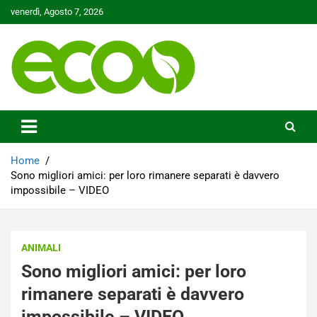
Skip
venerdì, Agosto 7, 2026
to
content
Tutelare il nostro Pianeta è la nostra priorità
Ecoo.it
Home
Sono migliori amici: per loro rimanere separati è davvero
impossibile – VIDEO
ANIMALI
Sono migliori amici: per loro
rimanere separati è davvero
impossibile – VIDEO