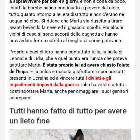
a sopravvivere per ben 49 giorni
, e non è cosa da poco.
Infatti le bombe hanno continuato a piovere dal cielo,
tutto quanto intorno a lei era distrutto e non c’erano né
acqua né cibo. Si ritiene che Marta sia riuscita a tirare
avanti bevendo la neve ed il ghiaccio sciolti. Poi alcuni
vicini di casa si sono accorti della cagnetta e hanno
provveduto loro a nutrirla al meglio di come potevano.
Proprio alcuni di loro hanno contattato Iulia, la figlia di
Leonid e di Lidia, che a quel punto era l’unica che poteva
adottare Marta.
È stata proprio lei ad avere chiesto l’aiuto
dell’Enpa
. E la onlus è riuscita a sfruttare i suoi contatti
presenti in Ucraina ed a vincere tutti
i divieti e gli
impedimenti imposti dalla guerra.
Iulia ha voluto a tutti i
costi adottare Marta, anche per omaggiare i suoi genitori
scomparsi.
Tutti hanno fatto di tutto per avere
un lieto fine