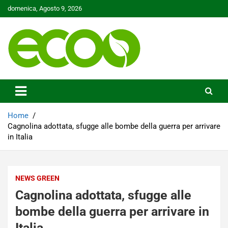
Skip
domenica, Agosto 9, 2026
to
content
Tutelare il nostro Pianeta è la nostra priorità
Ecoo.it
Home
Cagnolina adottata, sfugge alle bombe della guerra per arrivare
in Italia
NEWS GREEN
Cagnolina adottata, sfugge alle
bombe della guerra per arrivare in
Italia